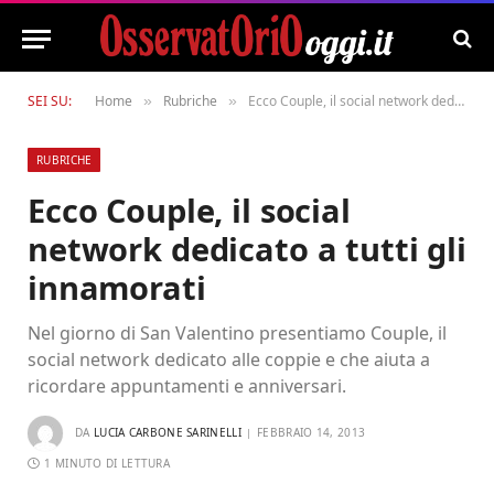
SEI SU:
Home
Rubriche
Ecco Couple, il social network dedicato a tutti gli innamorati
»
»
RUBRICHE
Ecco Couple, il social
network dedicato a tutti gli
innamorati
Nel giorno di San Valentino presentiamo Couple, il
social network dedicato alle coppie e che aiuta a
ricordare appuntamenti e anniversari.
DA
LUCIA CARBONE SARINELLI
FEBBRAIO 14, 2013
1 MINUTO DI LETTURA