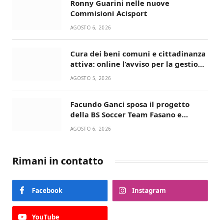
Ronny Guarini nelle nuove
Commisioni Acisport
AGOSTO 6, 2026
Cura dei beni comuni e cittadinanza
attiva: online l’avviso per la gestione
condivisa della Villetta di Laureto
AGOSTO 5, 2026
Facundo Ganci sposa il progetto
della BS Soccer Team Fasano e
ritorna in campo
AGOSTO 6, 2026
Rimani in contatto
Facebook
Instagram
YouTube