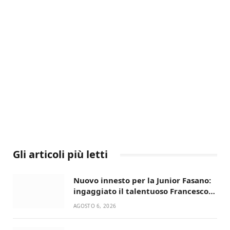
Gli articoli più letti
Nuovo innesto per la Junior Fasano:
ingaggiato il talentuoso Francesco
Lupo Timini
AGOSTO 6, 2026