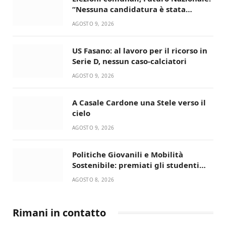
“Nessuna candidatura è stata
ancora decisa”
AGOSTO 9, 2026
US Fasano: al lavoro per il ricorso in
Serie D, nessun caso-calciatori
AGOSTO 9, 2026
A Casale Cardone una Stele verso il
cielo
AGOSTO 9, 2026
Politiche Giovanili e Mobilità
Sostenibile: premiati gli studenti
universitari del bando “La strada
AGOSTO 8, 2026
giusta”
Rimani in contatto