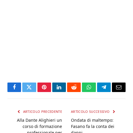
Facebook
Twitter
Pinterest
LinkedIn
Reddit
WhatsApp
Telegram
Email
ARTICOLO PRECEDENTE
ARTICOLO SUCCESSIVO
Alla Dante Alighieri un
Ondata di maltempo:
corso di formazione
Fasano fa la conta dei
professionale per
danni