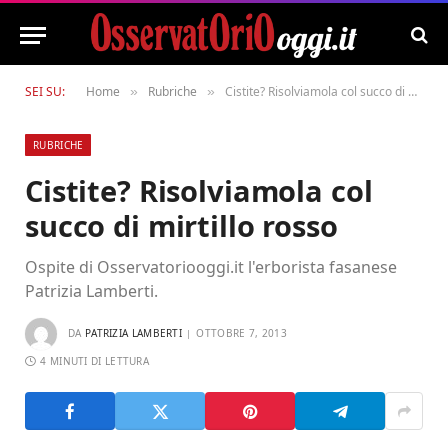
SEI SU:
Home
Rubriche
Cistite? Risolviamola col succo di mirtillo rosso
»
»
RUBRICHE
Cistite? Risolviamola col
succo di mirtillo rosso
Ospite di Osservatoriooggi.it l'erborista fasanese
Patrizia Lamberti.
DA
PATRIZIA LAMBERTI
OTTOBRE 7, 2013
4 MINUTI DI LETTURA