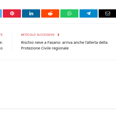
tter
Pinterest
LinkedIn
Reddit
WhatsApp
Telegram
Ema
TE
ARTICOLO SUCCESSIVO
e:
Rischio neve a Fasano: arriva anche l’allerta della
no
Protezione Civile regionale