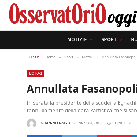
NOTIZIE
SPORT
R
SEI SU:
Home
Sport
Motori
Annullata Fasanopol
»
»
»
MOTORI
Annullata Fasanopol
In serata la presidente della scuderia Egna
l'annullamento della gara kartistica che si s
DA
GIANNI MASTRO
GENNAIO 4, 2017
3 MINUTI DI LE