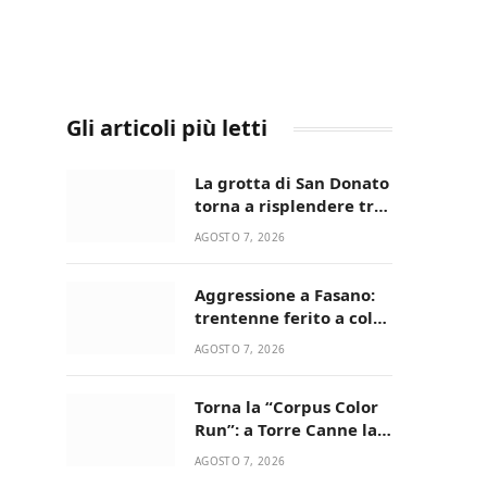
Gli articoli più letti
La grotta di San Donato
torna a risplendere tra
fede, natura e
AGOSTO 7, 2026
devozione
Aggressione a Fasano:
trentenne ferito a colpi
di pistola in casa
AGOSTO 7, 2026
Torna la “Corpus Color
Run”: a Torre Canne la
corsa più allegra e
AGOSTO 7, 2026
colorata dell’estate!