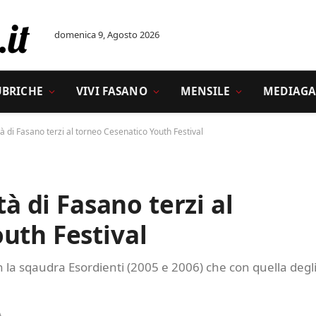
domenica 9, Agosto 2026
UBRICHE
VIVI FASANO
MENSILE
MEDIAGA
tà di Fasano terzi al torneo Cesenatico Youth Festival
tà di Fasano terzi al
uth Festival
n la sqaudra Esordienti (2005 e 2006) che con quella degl
A