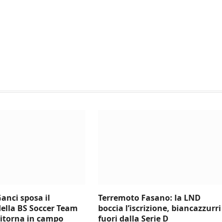
anci sposa il
Terremoto Fasano: la LND
della BS Soccer Team
boccia l’iscrizione, biancazzurri
ritorna in campo
fuori dalla Serie D