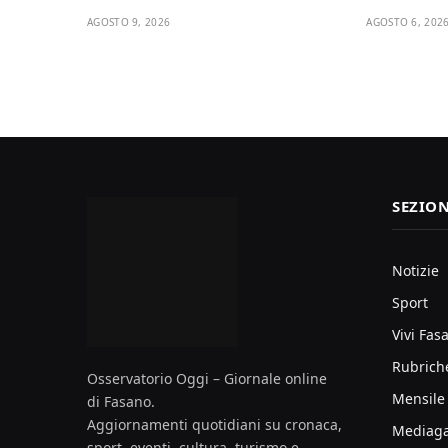
AGOSTO 9, 2026
AGOSTO 6, 202
SEZION
Notizie
Sport
Vivi Fas
Rubrich
Osservatorio Oggi – Giornale online
Mensile
di Fasano.
Aggiornamenti quotidiani su cronaca,
Mediaga
sport, eventi, cultura, turismo e