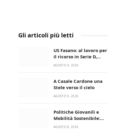
Gli articoli più letti
US Fasano: al lavoro per
il ricorso in Serie D,
nessun caso-calciatori
AGOSTO 9, 2026
A Casale Cardone una
Stele verso il cielo
AGOSTO 9, 2026
Politiche Giovanili e
Mobilità Sostenibile:
premiati gli studenti
AGOSTO 8, 2026
universitari del bando