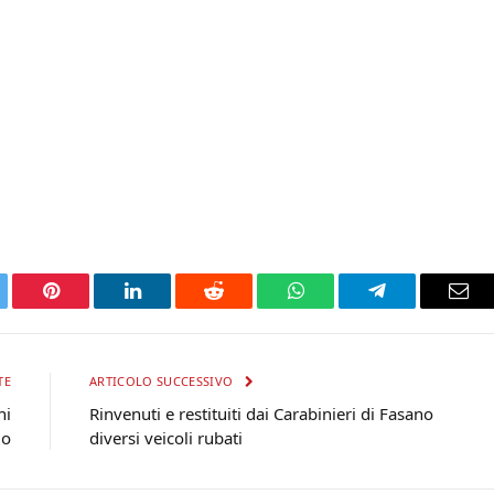
tter
Pinterest
LinkedIn
Reddit
WhatsApp
Telegram
Ema
TE
ARTICOLO SUCCESSIVO
ni
Rinvenuti e restituiti dai Carabinieri di Fasano
io
diversi veicoli rubati