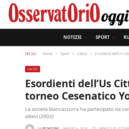
NOTIZIE
SPORT
R
SEI SU:
Home
Sport
Calcio
Esordienti dell’Us Cit
»
»
»
CALCIO
Esordienti dell’Us Cit
torneo Cesenatico Yo
La società biancazzurra ha partecipato sia co
allievi (2002)
DA
REDAZIONE
MAGGIO 4, 2018
1 MINUTO DI LETTUR