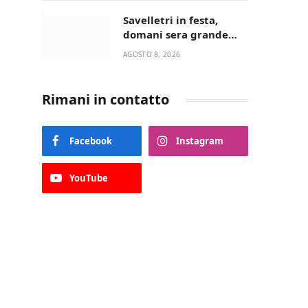
“La strada giusta”
Savelletri in festa,
domani sera grande
spettacolo con Uccio De
AGOSTO 8, 2026
Santis
Rimani in contatto
Facebook
Instagram
YouTube