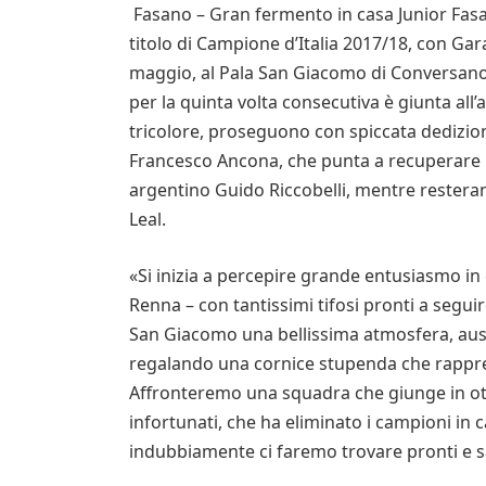
Fasano – Gran fermento in casa Junior Fasan
titolo di Campione d’Italia 2017/18, con Ga
maggio, al Pala San Giacomo di Conversano.
per la quinta volta consecutiva è giunta all’
tricolore, proseguono con spiccata dedizion
Francesco Ancona, che punta a recuperare pe
argentino Guido Riccobelli, mentre resteran
Leal.
«Si inizia a percepire grande entusiasmo in c
Renna – con tantissimi tifosi pronti a segui
San Giacomo una bellissima atmosfera, auspi
regalando una cornice stupenda che rappres
Affronteremo una squadra che giunge in otti
infortunati, che ha eliminato i campioni in
indubbiamente ci faremo trovare pronti e sa