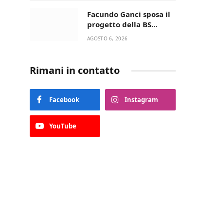
della Villetta di Laureto
Facundo Ganci sposa il
progetto della BS
Soccer Team Fasano e
AGOSTO 6, 2026
ritorna in campo
Rimani in contatto
Facebook
Instagram
YouTube