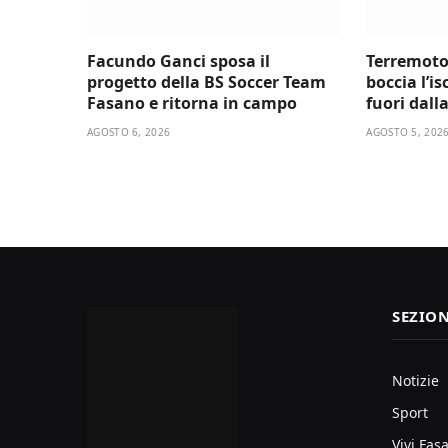
Facundo Ganci sposa il
Terremoto
progetto della BS Soccer Team
boccia l’i
Fasano e ritorna in campo
fuori dall
AGOSTO 6, 2026
AGOSTO 5, 202
SEZION
Notizie
Sport
Vivi Fas