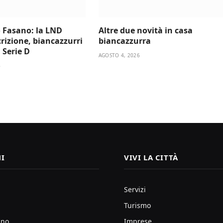
 Fasano: la LND
Altre due novità in casa
scrizione, biancazzurri
biancazzurra
a Serie D
AGOSTO 4, 2026
6
I
VIVI LA CITTÀ
Servizi
Turismo
ano
Imprese