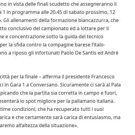
o in vista delle finali scudetto che assegneranno il
ra 1 in programma alle 20.45 di sabato prossimo, 12
 Gli allenamenti della formazione biancazzurra, che
atto conclusivo del campionato ed a lottare per il
e e concentrazione sotto la guida del tecnico
r la sfida contro la compagine barese l’italo-
no a riposo gli infortunati Paolo De Santis ed Andrè
ittà per la finale – afferma il presidente Francesco
rci in Gara 1 a Conversano. Sicuramente ci sarà al Pala
cando che la partita sia corretta in campo e fuori,
enterà lo spot migliore per la pallamano italiana.
me condizioni, che ha recuperato tutti i suoi
 carica e che certamente sarà carica di entusiasmo, ma
remo all’altezza della situazione».