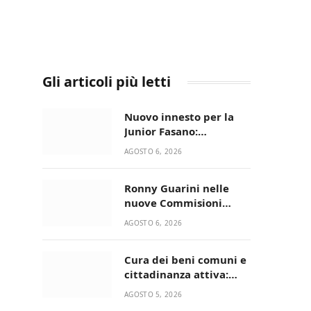
Gli articoli più letti
Nuovo innesto per la
Junior Fasano:
ingaggiato il
AGOSTO 6, 2026
talentuoso Francesco
Lupo Timini
Ronny Guarini nelle
nuove Commisioni
Acisport
AGOSTO 6, 2026
Cura dei beni comuni e
cittadinanza attiva:
online l’avviso per la
AGOSTO 5, 2026
gestione condivisa