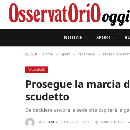
NOTIZIE
SPORT
R
SEI SU:
Home
Sport
Pallamano
Prosegue la marc
»
»
»
PALLAMANO
Prosegue la marcia d
scudetto
Da decidere ancora la sede che ospiterà la gar
DA
REDAZIONE
MAGGIO 10, 2018
2 MINUTI DI LETTUR