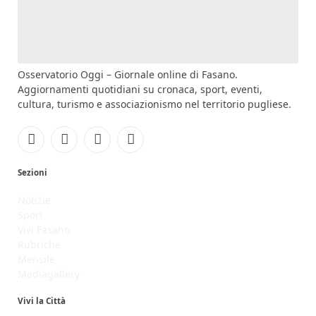
Osservatorio Oggi – Giornale online di Fasano.
Aggiornamenti quotidiani su cronaca, sport, eventi,
cultura, turismo e associazionismo nel territorio pugliese.
Facebook
Instagram
YouTube
RSS
Sezioni
Notizie
Sport
Vivi Fasano
Rubriche
Mensile
Mediagallery
Vivi la Città