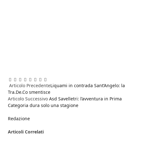
Facebook
Twitter
Pinterest
LinkedIn
Reddit
WhatsApp
Telegram
Email
Articolo Precedente
Liquami in contrada Sant’Angelo: la
Tra.De.Co smentisce
Articolo Successivo
Asd Savelletri: l’avventura in Prima
Categoria dura solo una stagione
Redazione
Articoli
Correlati