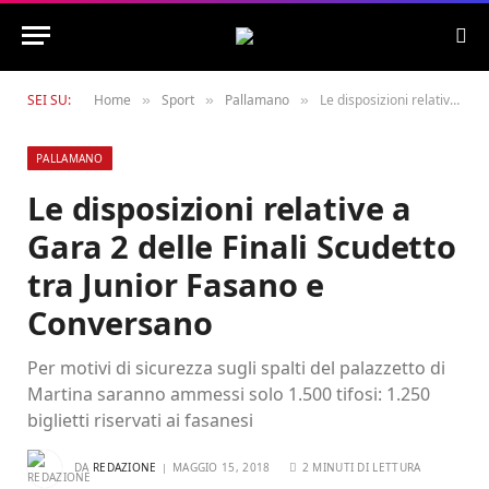
SEI SU:
Home
Sport
Pallamano
Le disposizioni relative a Gara 2 delle Finali Scudetto tra Junior Fasano e Conversano
»
»
»
PALLAMANO
Le disposizioni relative a
Gara 2 delle Finali Scudetto
tra Junior Fasano e
Conversano
Per motivi di sicurezza sugli spalti del palazzetto di
Martina saranno ammessi solo 1.500 tifosi: 1.250
biglietti riservati ai fasanesi
DA
REDAZIONE
MAGGIO 15, 2018
2 MINUTI DI LETTURA