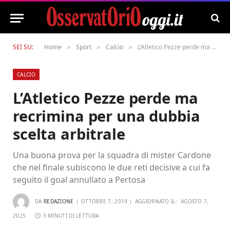
SEI SU:
Home
Sport
Calcio
L’Atletico Pezze perde ma recrimina per una dubbia scelta arbitrale
»
»
»
CALCIO
L’Atletico Pezze perde ma
recrimina per una dubbia
scelta arbitrale
Una buona prova per la squadra di mister Cardone
che nel finale subiscono le due reti decisive a cui fa
seguito il goal annullato a Pertosa
DA
REDAZIONE
OTTOBRE 7, 2019
AGGIORNATO IL:
AGOSTO 7,
2025
3 MINUTI DI LETTURA