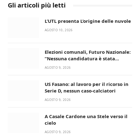
Gli articoli più letti
L’UTL presenta L’origine delle nuvole
AGOSTO 10, 2026
Elezioni comunali, Futuro Nazionale:
“Nessuna candidatura è stata
ancora decisa”
AGOSTO 9, 2026
US Fasano: al lavoro per il ricorso in
Serie D, nessun caso-calciatori
AGOSTO 9, 2026
A Casale Cardone una Stele verso il
cielo
AGOSTO 9, 2026