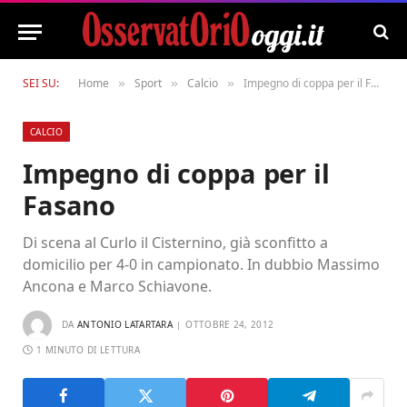
SEI SU:
Home
Sport
Calcio
Impegno di coppa per il Fasano
»
»
»
CALCIO
Impegno di coppa per il
Fasano
Di scena al Curlo il Cisternino, già sconfitto a
domicilio per 4-0 in campionato. In dubbio Massimo
Ancona e Marco Schiavone.
DA
ANTONIO LATARTARA
OTTOBRE 24, 2012
1 MINUTO DI LETTURA