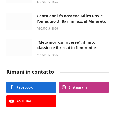
condivisa della Villetta di Laureto
AGOSTO 5, 2026
Cento anni fa nasceva Miles Davis:
l’omaggio di Bari in Jazz al Minareto
AGOSTO 5, 2026
“Metamorfosi inverse”: il mito
classico e il riscatto femminile
incantano la Selva di Fasano
AGOSTO 5, 2026
Rimani in contatto
Facebook
Instagram
YouTube