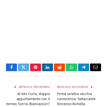
Facebook
Twitter
Pinterest
LinkedIn
Reddit
WhatsApp
Telegram
Email
ARTICOLO PRECEDENTE
ARTICOLO SUCCESSIVO
Al Vito Curlo, doppio
Firma un’altra vecchia
appuntamento con il
conoscenza: l’attaccante
torneo ‘Sorrisi Biancazzurri’
Vincenzo Richella