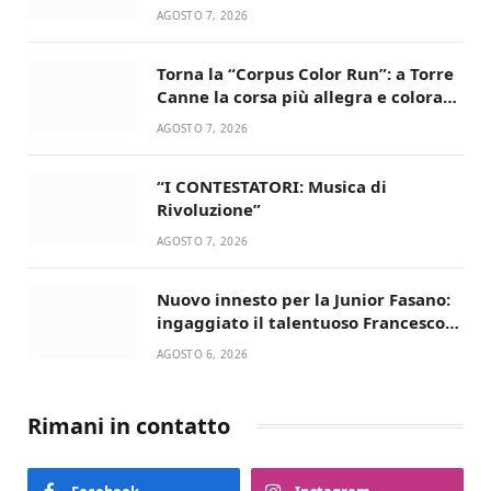
AGOSTO 7, 2026
Torna la “Corpus Color Run”: a Torre
Canne la corsa più allegra e colorata
dell’estate!
AGOSTO 7, 2026
“I CONTESTATORI: Musica di
Rivoluzione”
AGOSTO 7, 2026
Nuovo innesto per la Junior Fasano:
ingaggiato il talentuoso Francesco
Lupo Timini
AGOSTO 6, 2026
Rimani in contatto