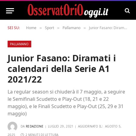
SEI SU:
Home
Sport
Pallamano
Junior Fasano: Diramati i calendari della Serie A1 2021/22
»
»
»
PALLAMANO
Junior Fasano: Diramati i
calendari della Serie A1
2021/22
La regular season si chiuderà il 7 maggio, a seguire
le Semifinali Scudetto e Play-Out (18, 21 e 22
maggio), e le Finali Scudetto e Play-Out (25, 29 e 31
maggio)
DA
REDAZIONE
LUGLIO 29, 2021
AGGIORNATO IL:
AGOSTO 5,
2025
2 MINUTI DI LETTURA