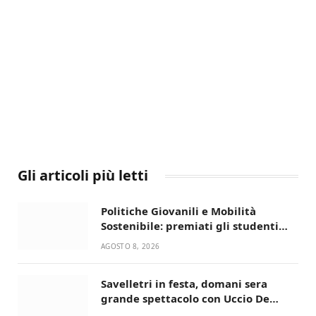
Gli articoli più letti
Politiche Giovanili e Mobilità
Sostenibile: premiati gli studenti
universitari del bando “La strada
AGOSTO 8, 2026
giusta”
Savelletri in festa, domani sera
grande spettacolo con Uccio De
Santis