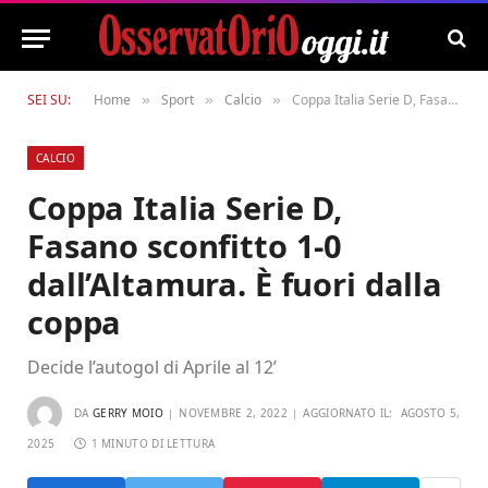
SEI SU:
Home
Sport
Calcio
Coppa Italia Serie D, Fasano sconfitto 1-0 dall’Altamura. È fuori dalla coppa
»
»
»
CALCIO
Coppa Italia Serie D,
Fasano sconfitto 1-0
dall’Altamura. È fuori dalla
coppa
Decide l’autogol di Aprile al 12’
DA
GERRY MOIO
NOVEMBRE 2, 2022
AGGIORNATO IL:
AGOSTO 5,
2025
1 MINUTO DI LETTURA