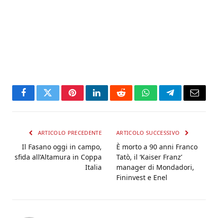
Facebook
Twitter
Pinterest
LinkedIn
Reddit
WhatsApp
Telegram
Email
ARTICOLO PRECEDENTE
ARTICOLO SUCCESSIVO
Il Fasano oggi in campo,
È morto a 90 anni Franco
sfida all’Altamura in Coppa
Tatò, il ‘Kaiser Franz’
Italia
manager di Mondadori,
Fininvest e Enel