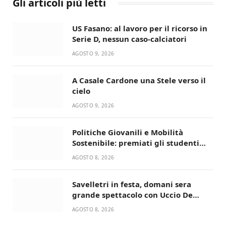
Gli articoli più letti
US Fasano: al lavoro per il ricorso in
Serie D, nessun caso-calciatori
AGOSTO 9, 2026
A Casale Cardone una Stele verso il
cielo
AGOSTO 9, 2026
Politiche Giovanili e Mobilità
Sostenibile: premiati gli studenti
universitari del bando “La strada
AGOSTO 8, 2026
giusta”
Savelletri in festa, domani sera
grande spettacolo con Uccio De
Santis
AGOSTO 8, 2026