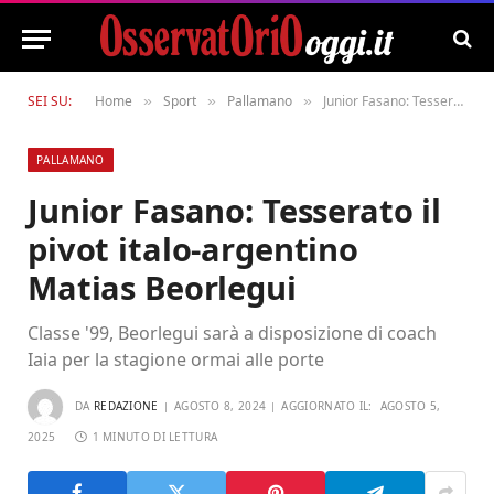
SEI SU:
Home
Sport
Pallamano
Junior Fasano: Tesserato il pivot italo-argentino Matias Beorlegui
»
»
»
PALLAMANO
Junior Fasano: Tesserato il
pivot italo-argentino
Matias Beorlegui
Classe '99, Beorlegui sarà a disposizione di coach
Iaia per la stagione ormai alle porte
DA
REDAZIONE
AGOSTO 8, 2024
AGGIORNATO IL:
AGOSTO 5,
2025
1 MINUTO DI LETTURA