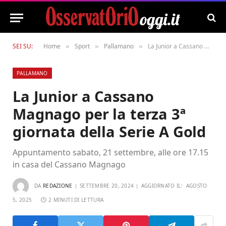
SEI SU:
Home
Sport
Pallamano
La Junior a Cassano Magnago per la terza 3ª giornata della Serie A Gold
»
»
»
PALLAMANO
La Junior a Cassano
Magnago per la terza 3ª
giornata della Serie A Gold
Appuntamento sabato, 21 settembre, alle ore 17.15
in casa del Cassano Magnago
DA
REDAZIONE
SETTEMBRE 20, 2024
AGGIORNATO IL:
AGOSTO
5, 2025
2 MINUTI DI LETTURA