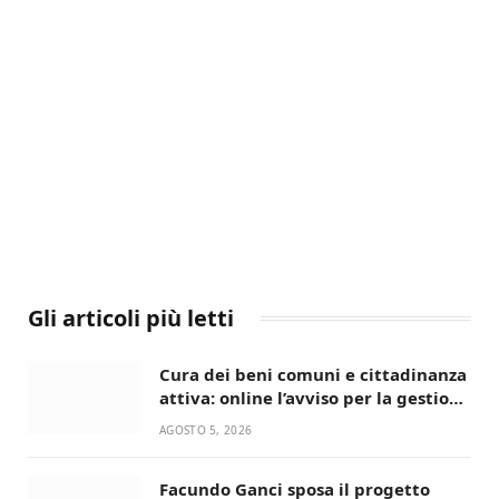
Gli articoli più letti
Cura dei beni comuni e cittadinanza
attiva: online l’avviso per la gestione
condivisa della Villetta di Laureto
AGOSTO 5, 2026
Facundo Ganci sposa il progetto