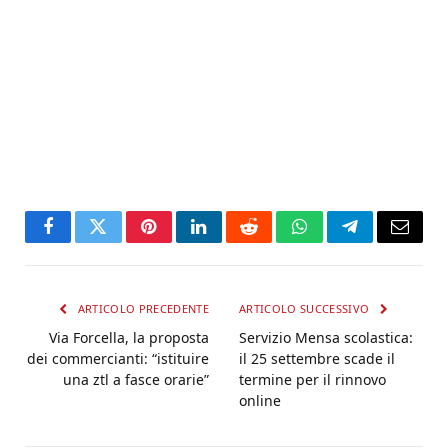
Facebook
Twitter
Pinterest
LinkedIn
Reddit
WhatsApp
Telegram
Email
ARTICOLO PRECEDENTE
ARTICOLO SUCCESSIVO
Via Forcella, la proposta
Servizio Mensa scolastica:
dei commercianti: “istituire
il 25 settembre scade il
una ztl a fasce orarie”
termine per il rinnovo
online