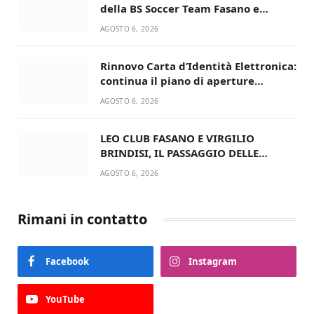
della BS Soccer Team Fasano e
ritorna in campo
AGOSTO 6, 2026
Rinnovo Carta d’Identità Elettronica:
continua il piano di aperture
straordinarie del Comune di Fasano
AGOSTO 6, 2026
LEO CLUB FASANO E VIRGILIO
BRINDISI, IL PASSAGGIO DELLE
CONSEGNE RINNOVA UN’AMICIZIA
AGOSTO 6, 2026
STORICA
Rimani in contatto
Facebook
Instagram
YouTube