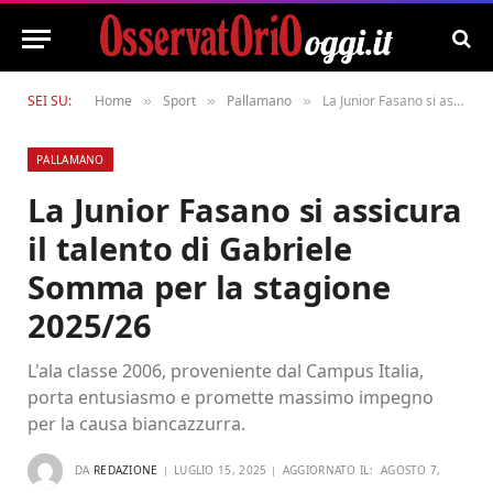
SEI SU:
Home
Sport
Pallamano
La Junior Fasano si assicura il talento di Gabriele Somma per la stagione 2025/26
»
»
»
PALLAMANO
La Junior Fasano si assicura
il talento di Gabriele
Somma per la stagione
2025/26
L'ala classe 2006, proveniente dal Campus Italia,
porta entusiasmo e promette massimo impegno
per la causa biancazzurra.
DA
REDAZIONE
LUGLIO 15, 2025
AGGIORNATO IL:
AGOSTO 7,