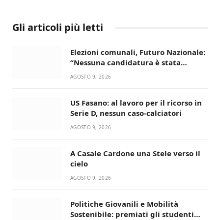
Gli articoli più letti
Elezioni comunali, Futuro Nazionale:
“Nessuna candidatura è stata
ancora decisa”
AGOSTO 9, 2026
US Fasano: al lavoro per il ricorso in
Serie D, nessun caso-calciatori
AGOSTO 9, 2026
A Casale Cardone una Stele verso il
cielo
AGOSTO 9, 2026
Politiche Giovanili e Mobilità
Sostenibile: premiati gli studenti