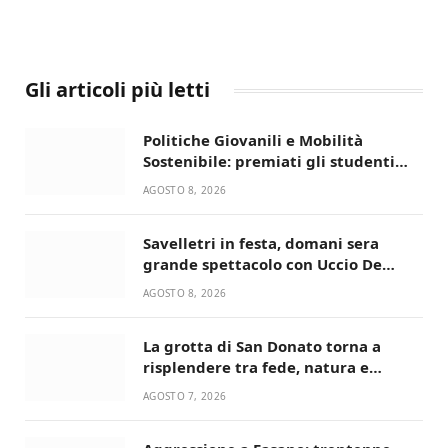
Gli articoli più letti
Politiche Giovanili e Mobilità
Sostenibile: premiati gli studenti
universitari del bando “La strada
AGOSTO 8, 2026
giusta”
Savelletri in festa, domani sera
grande spettacolo con Uccio De
Santis
AGOSTO 8, 2026
La grotta di San Donato torna a
risplendere tra fede, natura e
devozione
AGOSTO 7, 2026