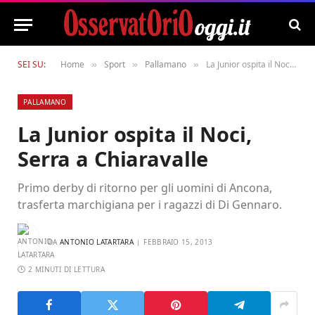
SEI SU:
Home
Sport
Pallamano
La Junior ospita il Noci, Serra a Chiaravalle
»
»
»
PALLAMANO
La Junior ospita il Noci,
Serra a Chiaravalle
Primo derby di ritorno per gli uomini di Ancona,
trasferta marchigiana per i ragazzi di Di Gennaro.
DA
ANTONIO LATARTARA
FEBBRAIO 15, 2013
2 MINUTI DI LETTURA