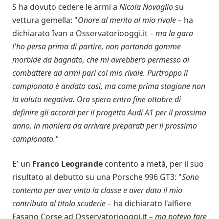
S ha dovuto cedere le armi a
Nicola Novaglio
su
vettura gemella: "
Onore al merito al mio rivale –
ha
dichiarato Ivan a Osservatoriooggi.it
– ma la gara
l'ho persa prima di partire, non portando gomme
morbide da bagnato, che mi avrebbero permesso di
combattere ad armi pari col mio rivale. Purtroppo il
campionato è andato così, ma come prima stagione non
la valuto negativa. Ora spero entro fine ottobre di
definire gli accordi per il progetto Audi A1 per il prossimo
anno, in maniera da arrivare preparati per il prossimo
campionato."
E' un
Franco Leogrande
contento a metà, per il suo
risultato al debutto su una Porsche 996 GT3: "
Sono
contento per aver vinto la classe e aver dato il mio
contributo al titolo scuderie –
ha dichiarato l'alfiere
Fasano Corse ad Osservatoriooggi.it
– ma potevo fare