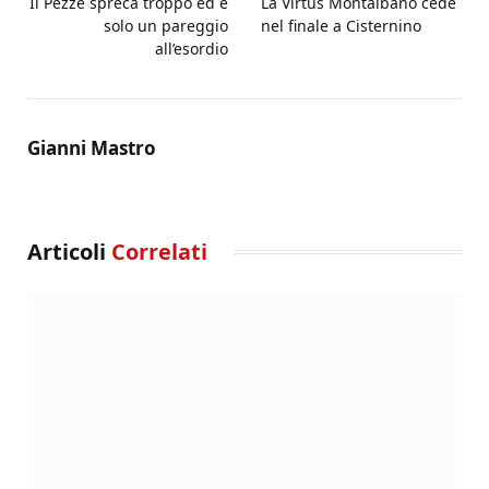
Il Pezze spreca troppo ed è
La Virtus Montalbano cede
solo un pareggio
nel finale a Cisternino
all’esordio
Gianni Mastro
Articoli
Correlati