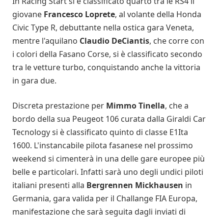
In Racing Start si è classificato quarto tra le RS4 il
giovane
Francesco Loprete
, al volante della Honda
Civic Type R, debuttante nella ostica gara Veneta,
mentre l'aquilano
Claudio DeCiantis
, che corre con
i colori della Fasano Corse, si è classificato secondo
tra le vetture turbo, conquistando anche la vittoria
in gara due.
Discreta prestazione per
Mimmo Tinella
, che a
bordo della sua Peugeot 106 curata dalla Giraldi Car
Tecnology si è classificato quinto di classe E1Ita
1600. L'instancabile pilota fasanese nel prossimo
weekend si cimenterà in una delle gare europee più
belle e particolari. Infatti sarà uno degli undici piloti
italiani presenti alla
Bergrennen Mickhausen
in
Germania, gara valida per il Challange FIA Europa,
manifestazione che sarà seguita dagli inviati di