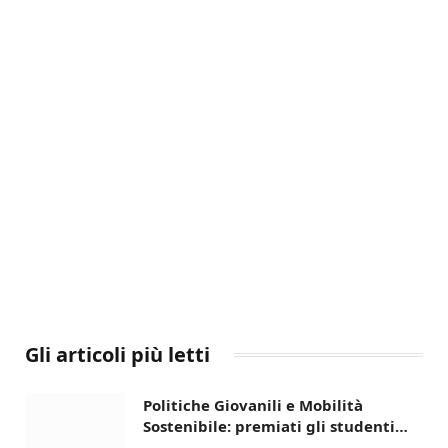
Gli articoli più letti
Politiche Giovanili e Mobilità
Sostenibile: premiati gli studenti
universitari del bando “La strada