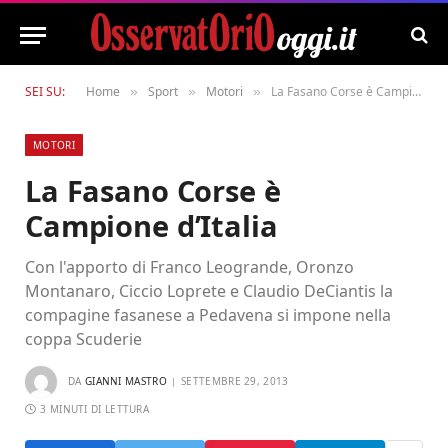
SEI SU:
Home
Sport
Motori
La Fasano Corse è Campione d’Italia
»
»
»
MOTORI
La Fasano Corse è
Campione d’Italia
Con l'apporto di Franco Leogrande, Oronzo
Montanaro, Ciccio Loprete e Claudio DeCiantis la
compagine fasanese a Pedavena si impone nella
coppa Scuderie
DA
GIANNI MASTRO
SETTEMBRE 29, 2013
3 MINUTI DI LETTURA