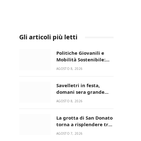
Gli articoli più letti
Politiche Giovanili e
Mobilità Sostenibile:
premiati gli studenti
AGOSTO 8, 2026
universitari del bando
“La strada giusta”
Savelletri in festa,
domani sera grande
spettacolo con Uccio De
AGOSTO 8, 2026
Santis
La grotta di San Donato
torna a risplendere tra
fede, natura e
AGOSTO 7, 2026
devozione