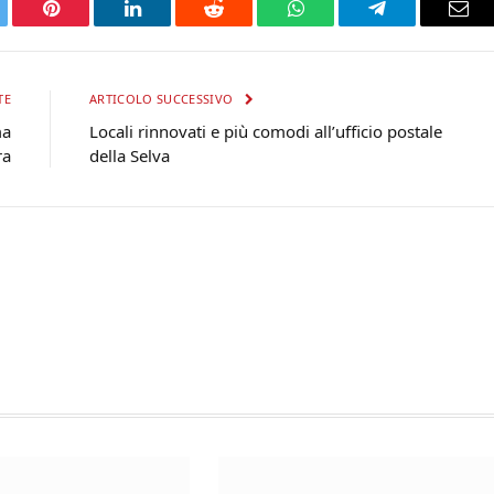
tter
Pinterest
LinkedIn
Reddit
WhatsApp
Telegram
Ema
TE
ARTICOLO SUCCESSIVO
ma
Locali rinnovati e più comodi all’ufficio postale
ra
della Selva