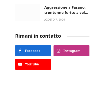
Aggressione a Fasano:
trentenne ferito a colpi
di pistola in casa
AGOSTO 7, 2026
Rimani in contatto
Facebook
Instagram
YouTube