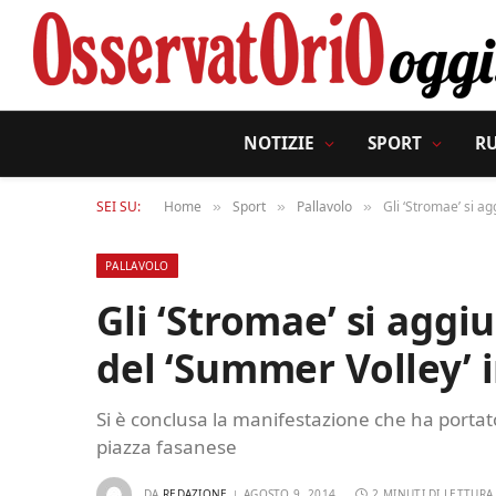
NOTIZIE
SPORT
R
SEI SU:
Home
Sport
Pallavolo
Gli ‘Stromae’ si a
»
»
»
PALLAVOLO
Gli ‘Stromae’ si aggi
del ‘Summer Volley’ i
Si è conclusa la manifestazione che ha portat
piazza fasanese
DA
REDAZIONE
AGOSTO 9, 2014
2 MINUTI DI LETTURA