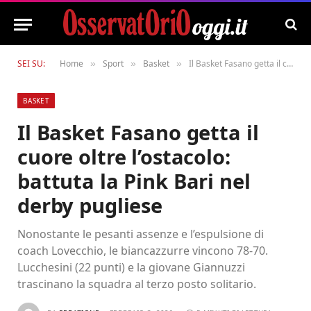
SEI SU:
Home
Sport
Basket
Il Basket Fasano getta il cuore oltre l’ostacolo: battuta la Pink Bari nel derby pugliese
»
»
»
BASKET
Il Basket Fasano getta il
cuore oltre l’ostacolo:
battuta la Pink Bari nel
derby pugliese
Nonostante le pesanti assenze e l’espulsione di
coach Lovecchio, le biancazzurre vincono 78-70.
Lucchesini (22 punti) e la giovane Giannuzzi
trascinano la squadra al terzo posto solitario.