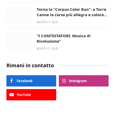
Torna la “Corpus Color Run”: a Torre
Canne la corsa più allegra e colorata
dell’estate!
AGOSTO 7, 2026
“I CONTESTATORI: Musica di
Rivoluzione”
AGOSTO 7, 2026
Rimani in contatto
Facebook
Instagram
YouTube