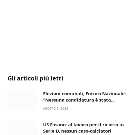
Gli articoli più letti
Elezioni comunali, Futuro Nazionale:
“Nessuna candidatura è stata
ancora decisa”
AGOSTO 9, 2026
US Fasano: al lavoro per il ricorso in
Serie D, nessun caso-calciatori