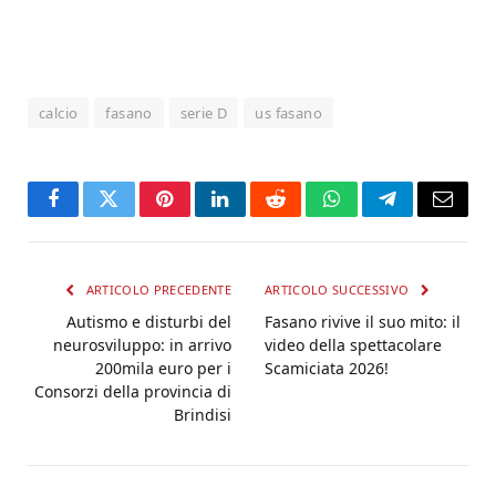
calcio
fasano
serie D
us fasano
Facebook
Twitter
Pinterest
LinkedIn
Reddit
WhatsApp
Telegram
Email
ARTICOLO PRECEDENTE
ARTICOLO SUCCESSIVO
Autismo e disturbi del
Fasano rivive il suo mito: il
neurosviluppo: in arrivo
video della spettacolare
200mila euro per i
Scamiciata 2026!
Consorzi della provincia di
Brindisi