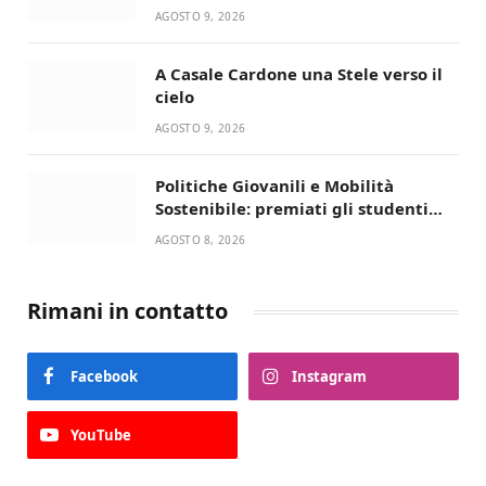
AGOSTO 9, 2026
A Casale Cardone una Stele verso il
cielo
AGOSTO 9, 2026
Politiche Giovanili e Mobilità
Sostenibile: premiati gli studenti
universitari del bando “La strada
AGOSTO 8, 2026
giusta”
Rimani in contatto
Facebook
Instagram
YouTube