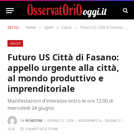
SEI SU:
Home
Sport
Calcio
Futuro US Città di Fasano: appello urgente alla città, al mondo produttivo e imprenditoriale
»
»
»
CALCIO
Futuro US Città di Fasano:
appello urgente alla città,
al mondo produttivo e
imprenditoriale
Manifestazioni d’interesse entro le ore 12:00 di
mercoledì 24 giugno
DA
REDAZIONE
GIUGNO 21, 2026
AGGIORNATO IL:
GIUGNO 21,
2026
3 MINUTI DI LETTURA