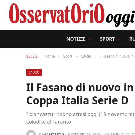
NOTIZIE
SPORT
R
SEI SU:
Home
Sport
Calcio
Il Fasano di nuovo in 
»
»
»
CALCIO
Il Fasano di nuovo in
Coppa Italia Serie D
I biancazzurri sono attesi oggi (19 novembre) dal
Loiodice al Taranto
DA
GERRY MOIO
NOVEMBRE 19, 2025
3 MINUTI DI LE