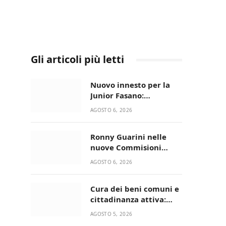
Gli articoli più letti
Nuovo innesto per la
Junior Fasano:
ingaggiato il
AGOSTO 6, 2026
talentuoso Francesco
Lupo Timini
Ronny Guarini nelle
nuove Commisioni
Acisport
AGOSTO 6, 2026
Cura dei beni comuni e
cittadinanza attiva:
online l’avviso per la
AGOSTO 5, 2026
gestione condivisa