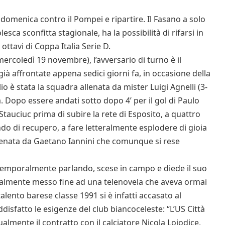
 domenica contro il Pompei e ripartire. Il Fasano a solo
sca sconfitta stagionale, ha la possibilità di rifarsi in
 ottavi di Coppa Italia Serie D.
ercoledì 19 novembre), l’avversario di turno è il
già affrontate appena sedici giorni fa, in occasione della
o è stata la squadra allenata da mister Luigi Agnelli (3-
a. Dopo essere andati sotto dopo 4’ per il gol di Paulo
 Stauciuc prima di subire la rete di Esposito, a quattro
ndo di recupero, a fare letteralmente esplodere di gioia
llenata da Gaetano Iannini che comunque si rese
temporalmente parlando, scese in campo e diede il suo
nalmente messo fine ad una telenovela che aveva ormai
talento barese classe 1991 si è infatti accasato al
disfatto le esigenze del club biancoceleste: “L’US Città
lmente il contratto con il calciatore Nicola Loiodice,