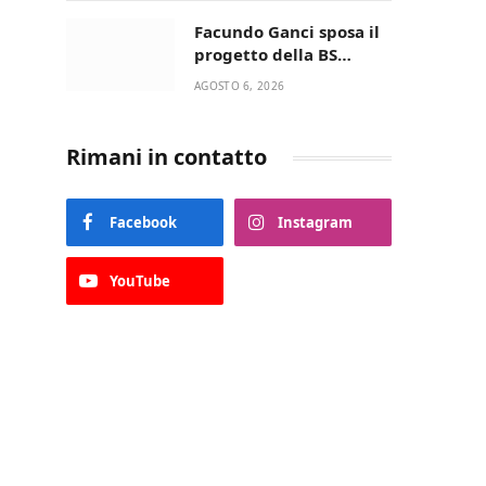
della Villetta di Laureto
Facundo Ganci sposa il
progetto della BS
Soccer Team Fasano e
AGOSTO 6, 2026
ritorna in campo
Rimani in contatto
Facebook
Instagram
YouTube