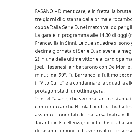
FASANO – Dimenticare, e in fretta, la brutta
tre giorni di distanza dalla prima e rocambole
coppa Italia Serie D, nel match valido per gli
La gara è in programma alle 14:30 di oggi (m
Francavilla in Sinni. Le due squadre si sono 
decima giornata di Serie D, ad avere la megli
2) in una delle ultime vittorie al cardiopalm
Joel, i fasanesi la ribaltarono con De Mori e
minuti dal 90°. Fu Barranco, all’ultimo seco
il “Vito Curlo” e a condannare la squadra a
protagonista di un’ottima gara.
In quel Fasano, che sembra tanto distante 
contributo anche Nicola Loiodice che ha fi
assunto i connotati di una farsa teatrale. Il 
Taranto in Eccellenza, società che più ha sod
di Fasano comunica di aver risolto consensua