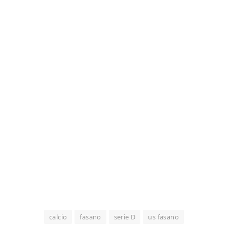
calcio
fasano
serie D
us fasano