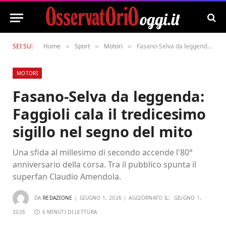
SEI SU:
Home
Sport
Motori
Fasano-Selva da leggenda: Faggioli cala il tredicesimo sigillo nel segno del mito
»
»
»
MOTORI
Fasano-Selva da leggenda:
Faggioli cala il tredicesimo
sigillo nel segno del mito
Una sfida al millesimo di secondo accende l'80°
anniversario della corsa. Tra il pubblico spunta il
superfan Claudio Amendola.
DA
REDAZIONE
GIUGNO 1, 2026
AGGIORNATO IL:
GIUGNO 1,
2026
6 MINUTI DI LETTURA