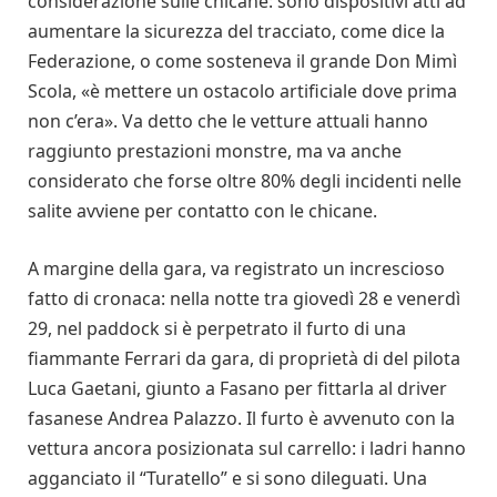
considerazione sulle chicane: sono dispositivi atti ad
aumentare la sicurezza del tracciato, come dice la
Federazione, o come sosteneva il grande Don Mimì
Scola, «è mettere un ostacolo artificiale dove prima
non c’era». Va detto che le vetture attuali hanno
raggiunto prestazioni monstre, ma va anche
considerato che forse oltre 80% degli incidenti nelle
salite avviene per contatto con le chicane.
A margine della gara, va registrato un increscioso
fatto di cronaca: nella notte tra giovedì 28 e venerdì
29, nel paddock si è perpetrato il furto di una
fiammante Ferrari da gara, di proprietà di del pilota
Luca Gaetani, giunto a Fasano per fittarla al driver
fasanese Andrea Palazzo. Il furto è avvenuto con la
vettura ancora posizionata sul carrello: i ladri hanno
agganciato il “Turatello” e si sono dileguati. Una