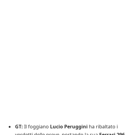
GT:
Il foggiano
Lucio Peruggini
ha ribaltato i
verdetti delle prove, portando la sua
Ferrari 296