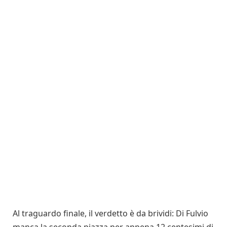
Al traguardo finale, il verdetto è da brividi: Di Fulvio
manca la seconda piazza per appena 12 centesimi di