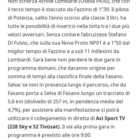
Non scherza Achille Lombardi (Osella PA30), che con
il terzo tempo è staccato da Fazzino di 1”39. Il pilota
di Potenza, salito l’anno scorso alla classe 3 litri, ha
tutte le possibilità di inserirsi nella lotta tra i due più
veloci avversari. Senza contare l’abruzzese Stefano
Di Fulvio, che sulla sua Nova Proto NP01 è a 1”50 dal
miglior tempo di Fazzino e a soli 11 millesimi da
Lombardi. Sarà bene non perdere le due gare in
programma domani, che daranno origine per
somma di tempi alla classifica finale della Fasano-
Selva: se non in presenza lungo il percorso, che da
Fasano porta a Selva di Fasano lungo un tracciato di
5,6 km (dislivello di 257 m, in pendenza media del
4,7%), per assistere alla manifestazione si potrà
utilizzare il collegamento in diretta di
Aci Sport TV
(228 Sky e 52 Tivùsat)
. Il via alla prima gara in
programma è previsto alle ore 9:00.