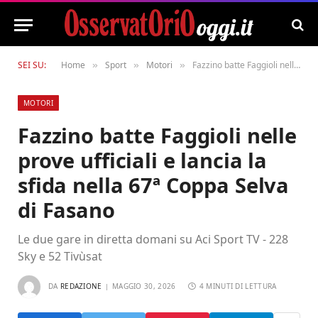
SEI SU:
Home
Sport
Motori
Fazzino batte Faggioli nelle prove ufficiali e lancia la sfida nella 67ª Coppa Selva di Fasano
»
»
»
MOTORI
Fazzino batte Faggioli nelle
prove ufficiali e lancia la
sfida nella 67ª Coppa Selva
di Fasano
Le due gare in diretta domani su Aci Sport TV - 228
Sky e 52 Tivùsat
DA
REDAZIONE
MAGGIO 30, 2026
4 MINUTI DI LETTURA