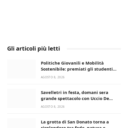
Gli articoli più letti
Politiche Giovanili e Mobilità
Sostenibile: premiati gli studenti
universitari del bando “La strada
AGOSTO 8, 2026
giusta”
Savelletri in festa, domani sera
grande spettacolo con Uccio De
Santis
AGOSTO 8, 2026
La grotta di San Donato torna a
risplendere tra fede, natura e