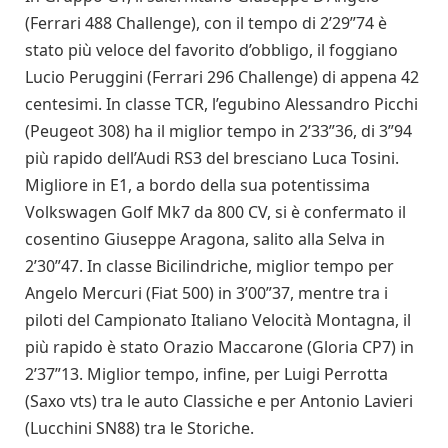
(Ferrari 488 Challenge), con il tempo di 2’29”74 è
stato più veloce del favorito d’obbligo, il foggiano
Lucio Peruggini (Ferrari 296 Challenge) di appena 42
centesimi. In classe TCR, l’egubino Alessandro Picchi
(Peugeot 308) ha il miglior tempo in 2’33”36, di 3”94
più rapido dell’Audi RS3 del bresciano Luca Tosini.
Migliore in E1, a bordo della sua potentissima
Volkswagen Golf Mk7 da 800 CV, si è confermato il
cosentino Giuseppe Aragona, salito alla Selva in
2’30”47. In classe Bicilindriche, miglior tempo per
Angelo Mercuri (Fiat 500) in 3’00”37, mentre tra i
piloti del Campionato Italiano Velocità Montagna, il
più rapido è stato Orazio Maccarone (Gloria CP7) in
2’37”13. Miglior tempo, infine, per Luigi Perrotta
(Saxo vts) tra le auto Classiche e per Antonio Lavieri
(Lucchini SN88) tra le Storiche.