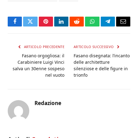
Facebook
Twitter
Pinterest
LinkedIn
Reddit
WhatsApp
Telegram
Email
ARTICOLO PRECEDENTE
ARTICOLO SUCCESSIVO
Fasano orgogliosa: il
Fasano disegnata: l’incanto
Carabiniere Luigi Vinci
delle architetture
salva un 30enne sospeso
silenziose e delle figure in
nel vuoto
trionfo
Redazione