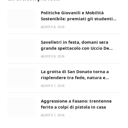
Politiche Giovanili e Mobilità
Sostenibile: premiati gli studenti
universitari del bando “La strada
AGOSTO 8, 2026
giusta”
Savelletri in festa, domani sera
grande spettacolo con Uccio De
Santis
AGOSTO 8, 2026
La grotta di San Donato torna a
risplendere tra fede, natura e
devozione
AGOSTO 7, 2026
Aggressione a Fasano: trentenne
ferito a colpi di pistola in casa
AGOSTO 7, 2026