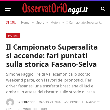
SEI SU:
Home
Sport
Motori
Il Campionato Supersalita si accende: fari puntati sulla storica Fasano-Selva
»
»
»
MOTORI
Il Campionato Supersalita
si accende: fari puntati
sulla storica Fasano-Selva
Simone Faggioli re di Vallecamonica lo scorso
weekend parte, con i favori dei pronostici. Per i
driver fasanesi una trasferta bresciana di luci e
ombre, in attesa del riscatto sulle strade di casa
DA
REDAZIONE
MAGGIO 23, 2026
AGGIORNATO IL:
MAGGIO 23,
2026
6 MINUTI DI LETTURA