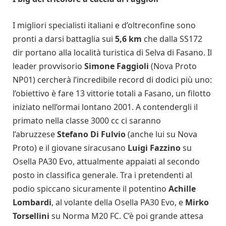
I migliori specialisti italiani e d’oltreconfine sono
pronti a darsi battaglia sui
5,6 km
che dalla SS172
dir portano alla località turistica di Selva di Fasano. Il
leader provvisorio
Simone Faggioli
(Nova Proto
NP01) cercherà l’incredibile record di dodici più uno:
l’obiettivo è fare 13 vittorie totali a Fasano, un filotto
iniziato nell’ormai lontano 2001. A contendergli il
primato nella classe 3000 cc ci saranno
l’abruzzese
Stefano Di Fulvio
(anche lui su Nova
Proto) e il giovane siracusano
Luigi Fazzino
su
Osella PA30 Evo, attualmente appaiati al secondo
posto in classifica generale. Tra i pretendenti al
podio spiccano sicuramente il potentino
Achille
Lombardi
, al volante della Osella PA30 Evo, e
Mirko
Torsellini
su Norma M20 FC. C’è poi grande attesa