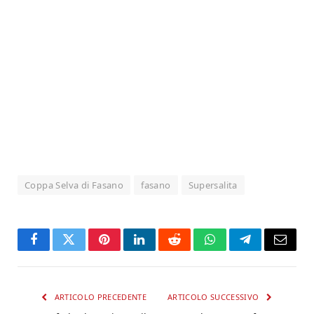
Coppa Selva di Fasano
fasano
Supersalita
Facebook
Twitter
Pinterest
LinkedIn
Reddit
WhatsApp
Telegram
Email
ARTICOLO PRECEDENTE
ARTICOLO SUCCESSIVO