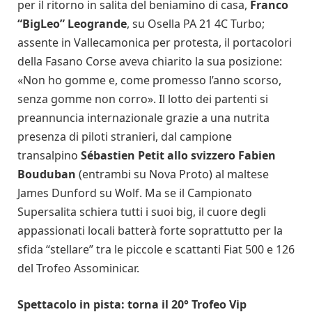
per il ritorno in salita del beniamino di casa,
Franco
“BigLeo” Leogrande
, su Osella PA 21 4C Turbo;
assente in Vallecamonica per protesta, il portacolori
della Fasano Corse aveva chiarito la sua posizione:
«Non ho gomme e, come promesso l’anno scorso,
senza gomme non corro». Il lotto dei partenti si
preannuncia internazionale grazie a una nutrita
presenza di piloti stranieri, dal campione
transalpino
Sébastien Petit allo svizzero Fabien
Bouduban
(entrambi su Nova Proto) al maltese
James Dunford su Wolf. Ma se il Campionato
Supersalita schiera tutti i suoi big, il cuore degli
appassionati locali batterà forte soprattutto per la
sfida “stellare” tra le piccole e scattanti Fiat 500 e 126
del Trofeo Assominicar.
Spettacolo in pista: torna il 20° Trofeo Vip