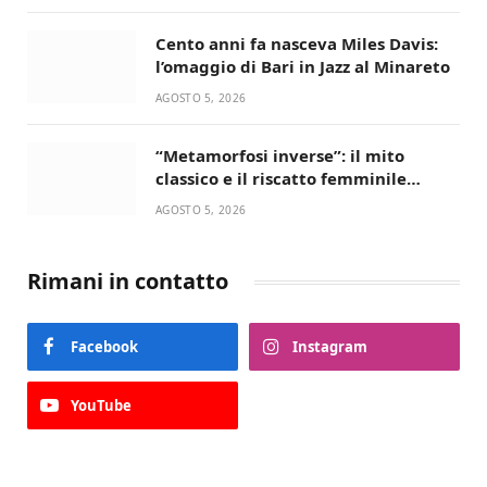
Cento anni fa nasceva Miles Davis:
l’omaggio di Bari in Jazz al Minareto
AGOSTO 5, 2026
“Metamorfosi inverse”: il mito
classico e il riscatto femminile
incantano la Selva di Fasano
AGOSTO 5, 2026
Rimani in contatto
Facebook
Instagram
YouTube