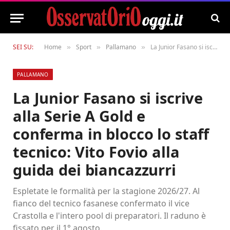
SEI SU:
Home
Sport
Pallamano
La Junior Fasano si iscrive alla Serie A Gold e conferma in blocco lo staff tecnico: Vito Fovio alla guida dei biancazzurri
»
»
»
PALLAMANO
La Junior Fasano si iscrive
alla Serie A Gold e
conferma in blocco lo staff
tecnico: Vito Fovio alla
guida dei biancazzurri
Espletate le formalità per la stagione 2026/27. Al
fianco del tecnico fasanese confermato il vice
Crastolla e l'intero pool di preparatori. Il raduno è
fissato per il 1° agosto.