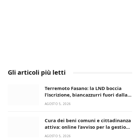
Gli articoli più letti
Terremoto Fasano: la LND boccia
l’iscrizione, biancazzurri fuori dalla
Serie D
AGOSTO 5, 2026
Cura dei beni comuni e cittadinanza
attiva: online l’avviso per la gestione
condivisa della Villetta di Laureto
AGOSTO 5, 2026