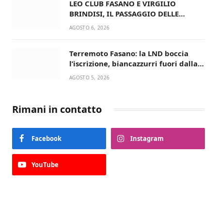
LEO CLUB FASANO E VIRGILIO
BRINDISI, IL PASSAGGIO DELLE
CONSEGNE RINNOVA UN’AMICIZIA
AGOSTO 6, 2026
STORICA
Terremoto Fasano: la LND boccia
l’iscrizione, biancazzurri fuori dalla
Serie D
AGOSTO 5, 2026
Rimani in contatto
Facebook
Instagram
YouTube