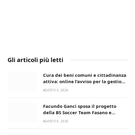
Gli articoli più letti
Cura dei beni comuni e cittadinanza
attiva: online l’avviso per la gestione
condivisa della Villetta di Laureto
AGOSTO 5, 2026
Facundo Ganci sposa il progetto
della BS Soccer Team Fasano e
ritorna in campo
AGOSTO 6, 2026