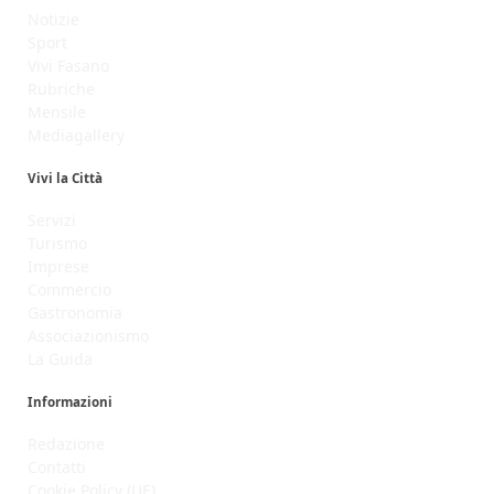
Notizie
Sport
Vivi Fasano
Rubriche
Mensile
Mediagallery
Vivi la Città
Servizi
Turismo
Imprese
Commercio
Gastronomia
Associazionismo
La Guida
Informazioni
Redazione
Contatti
Cookie Policy (UE)