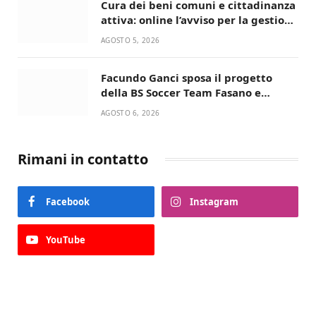
Cura dei beni comuni e cittadinanza
attiva: online l’avviso per la gestione
condivisa della Villetta di Laureto
AGOSTO 5, 2026
Facundo Ganci sposa il progetto
della BS Soccer Team Fasano e
ritorna in campo
AGOSTO 6, 2026
Rimani in contatto
Facebook
Instagram
YouTube