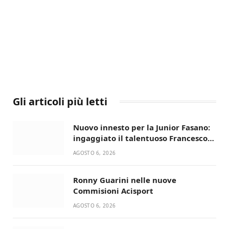
Gli articoli più letti
Nuovo innesto per la Junior Fasano:
ingaggiato il talentuoso Francesco
Lupo Timini
AGOSTO 6, 2026
Ronny Guarini nelle nuove
Commisioni Acisport
AGOSTO 6, 2026