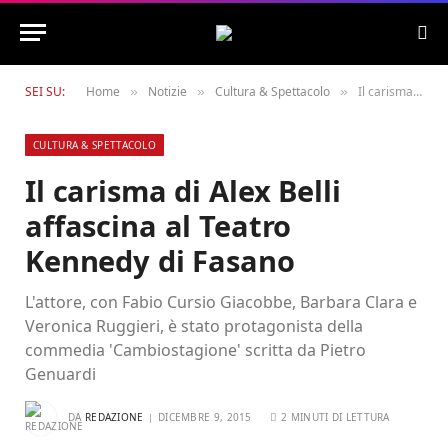
SEI SU:
Home
Notizie
Cultura & Spettacolo
Il carisma di Alex Belli affascina al Teatro Kennedy di Fasano
»
»
»
CULTURA & SPETTACOLO
Il carisma di Alex Belli
affascina al Teatro
Kennedy di Fasano
L'attore, con Fabio Cursio Giacobbe, Barbara Clara e
Veronica Ruggieri, è stato protagonista della
commedia 'Cambiostagione' scritta da Pietro
Genuardi
DA
REDAZIONE
DICEMBRE 9, 2015
2 MINUTI DI LETTURA