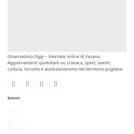
Osservatorio Oggi – Giornale online di Fasano.
Aggiornamenti quotidiani su cronaca, sport, eventi,
cultura, turismo e associazionismo nel territorio pugliese.
Facebook
Instagram
YouTube
RSS
Sezioni
Notizie
Sport
Vivi Fasano
Rubriche