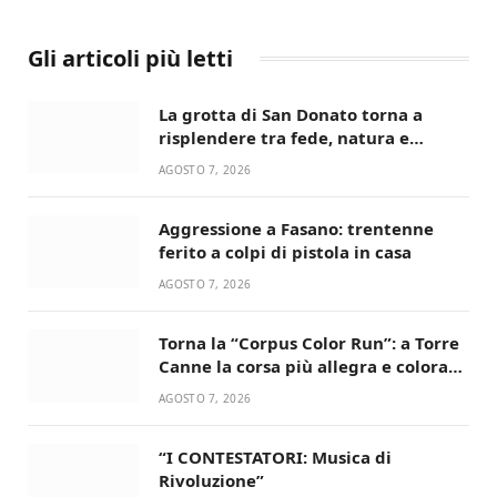
Gli articoli più letti
La grotta di San Donato torna a
risplendere tra fede, natura e
devozione
AGOSTO 7, 2026
Aggressione a Fasano: trentenne
ferito a colpi di pistola in casa
AGOSTO 7, 2026
Torna la “Corpus Color Run”: a Torre
Canne la corsa più allegra e colorata
dell’estate!
AGOSTO 7, 2026
“I CONTESTATORI: Musica di
Rivoluzione”