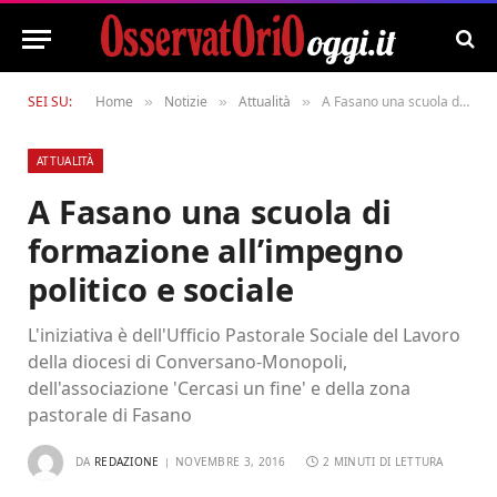
SEI SU:
Home
Notizie
Attualità
A Fasano una scuola di formazione all’impegno politico e sociale
»
»
»
ATTUALITÀ
A Fasano una scuola di
formazione all’impegno
politico e sociale
L'iniziativa è dell'Ufficio Pastorale Sociale del Lavoro
della diocesi di Conversano-Monopoli,
dell'associazione 'Cercasi un fine' e della zona
pastorale di Fasano
DA
REDAZIONE
NOVEMBRE 3, 2016
2 MINUTI DI LETTURA