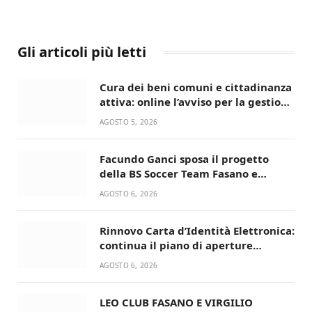
Gli articoli più letti
Cura dei beni comuni e cittadinanza
attiva: online l’avviso per la gestione
condivisa della Villetta di Laureto
AGOSTO 5, 2026
Facundo Ganci sposa il progetto
della BS Soccer Team Fasano e
ritorna in campo
AGOSTO 6, 2026
Rinnovo Carta d’Identità Elettronica:
continua il piano di aperture
straordinarie del Comune di Fasano
AGOSTO 6, 2026
LEO CLUB FASANO E VIRGILIO