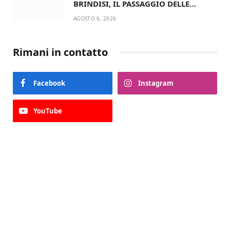
BRINDISI, IL PASSAGGIO DELLE
CONSEGNE RINNOVA UN’AMICIZIA
AGOSTO 6, 2026
STORICA
Rimani in contatto
Facebook
Instagram
YouTube