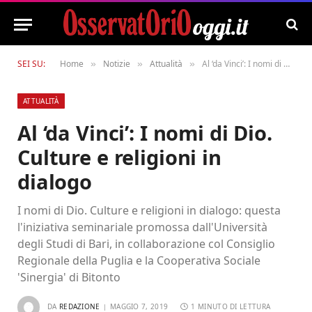
SEI SU:
Home
Notizie
Attualità
Al ‘da Vinci’: I nomi di Dio. Culture e religioni in dialogo
»
»
»
ATTUALITÀ
Al ‘da Vinci’: I nomi di Dio.
Culture e religioni in
dialogo
I nomi di Dio. Culture e religioni in dialogo: questa
l'iniziativa seminariale promossa dall'Università
degli Studi di Bari, in collaborazione col Consiglio
Regionale della Puglia e la Cooperativa Sociale
'Sinergia' di Bitonto
DA
REDAZIONE
MAGGIO 7, 2019
1 MINUTO DI LETTURA