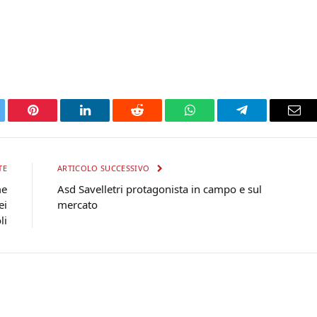
tter
Pinterest
LinkedIn
Reddit
WhatsApp
Telegram
Ema
TE
ARTICOLO SUCCESSIVO
me
Asd Savelletri protagonista in campo e sul
ei
mercato
li