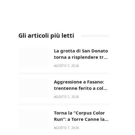
Gli articoli più letti
La grotta di San Donato
torna a risplendere tra
fede, natura e
AGOSTO 7, 2026
devozione
Aggressione a Fasano:
trentenne ferito a colpi
di pistola in casa
AGOSTO 7, 2026
Torna la “Corpus Color
Run”: a Torre Canne la
corsa più allegra e
AGOSTO 7, 2026
colorata dell’estate!