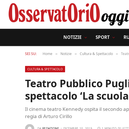
NOTIZIE
SPORT
R
SEI SU:
Home
Notizie
Cultura & Spettacolo
Teatr
»
»
»
CULTURA & SPETTACOLO
Teatro Pubblico Pugl
spettacolo ‘La scuola
Il cinema teatro Kennedy ospita il secondo ap
regia di Arturo Cirillo
DA
REDAZIONE
DICEMBRE 10, 2019
1 MINUTO DI LET