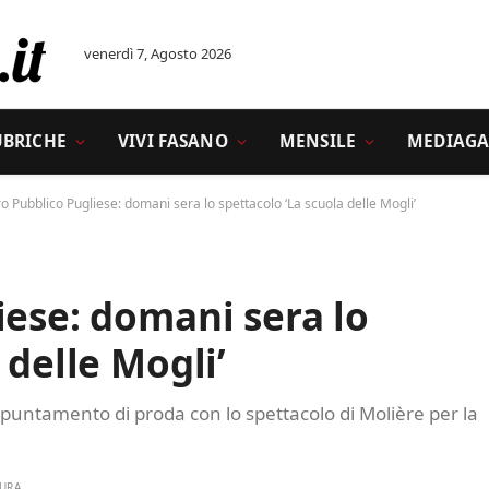
venerdì 7, Agosto 2026
UBRICHE
VIVI FASANO
MENSILE
MEDIAGA
o Pubblico Pugliese: domani sera lo spettacolo ‘La scuola delle Mogli’
iese: domani sera lo
 delle Mogli’
puntamento di proda con lo spettacolo di Molière per la
TURA