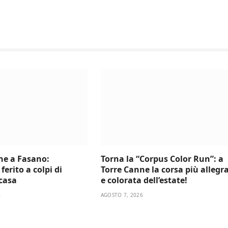
ne a Fasano:
Torna la “Corpus Color Run”: a
ferito a colpi di
Torre Canne la corsa più allegr
 casa
e colorata dell’estate!
6
AGOSTO 7, 2026