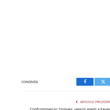
CONDIVIDI.
Facebook
Twi
ARTICOLO PRECEDEN
Confcommercio: Domani, negozi aperti a Fasa