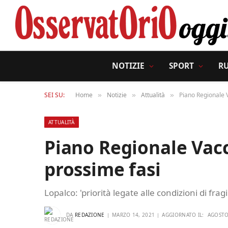
NOTIZIE
SPORT
R
SEI SU:
Home
Notizie
Attualità
Piano Regionale V
»
»
»
ATTUALITÀ
Piano Regionale Vacc
prossime fasi
Lopalco: 'priorità legate alle condizioni di fragil
DA
REDAZIONE
MARZO 14, 2021
AGGIORNATO IL:
AGOSTO