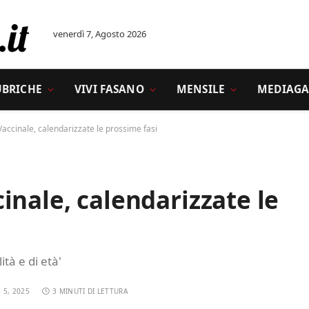
venerdì 7, Agosto 2026
UBRICHE
VIVI FASANO
MENSILE
MEDIAGA
accinale, calendarizzate le prossime fasi
inale, calendarizzate le
ità e di età'
 5, 2025
3 MINUTI DI LETTURA