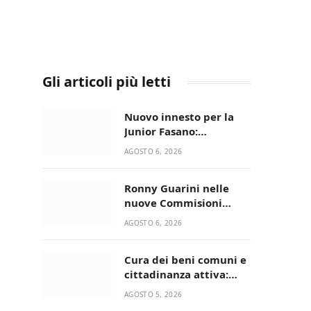
Gli articoli più letti
Nuovo innesto per la
Junior Fasano:
ingaggiato il
AGOSTO 6, 2026
talentuoso Francesco
Lupo Timini
Ronny Guarini nelle
nuove Commisioni
Acisport
AGOSTO 6, 2026
Cura dei beni comuni e
cittadinanza attiva:
online l’avviso per la
AGOSTO 5, 2026
gestione condivisa