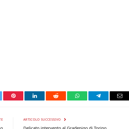
tter
Pinterest
LinkedIn
Reddit
WhatsApp
Telegram
Ema
TE
ARTICOLO SUCCESSIVO
no
Delicato intervento al Gradenigo di Torino