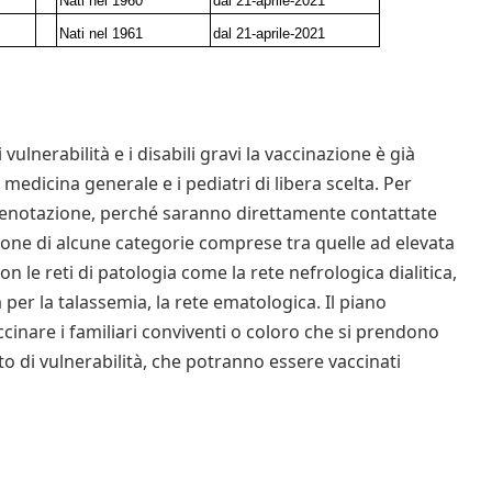
Nati nel 1960
dal 21-aprile-2021
Nati nel 1961
dal 21-aprile-2021
i vulnerabilità e i disabili gravi la vaccinazione è già
medicina generale e i pediatri di libera scelta. Per
renotazione, perché saranno direttamente contattate
zione di alcune categorie comprese tra quelle ad elevata
con le reti di patologia come la rete nefrologica dialitica,
ra per la talassemia, la rete ematologica. Il piano
ccinare i familiari conviventi o coloro che si prendono
alto di vulnerabilità, che potranno essere vaccinati