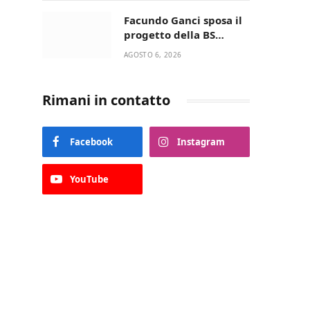
della Villetta di Laureto
Facundo Ganci sposa il
progetto della BS
Soccer Team Fasano e
AGOSTO 6, 2026
ritorna in campo
Rimani in contatto
Facebook
Instagram
YouTube