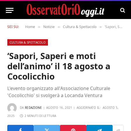
SEI SU:
Home
Notizie
Cultura & Spettacolo
‘Sapori, Saperi e moti dell’animo’ il 18 agosto a Cocolicchio
»
»
»
CULTURA & SPETTACOLO
‘Sapori, Saperi e moti
dell’animo’ il 18 agosto a
Cocolicchio
L'evento organizzato all'Associazione Culturale
'Cocolicchio' si svolgerà a Locanda Ventura
DA
REDAZIONE
AGOSTO 16, 2021
AGGIORNATO IL:
AGOSTO 5,
2025
2 MINUTI DI LETTURA