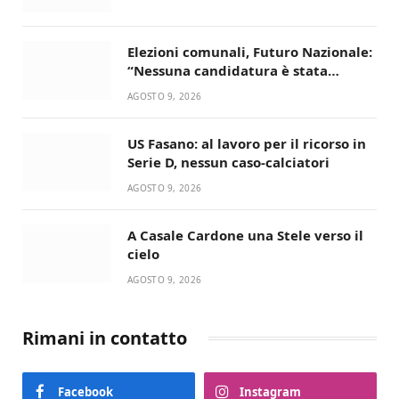
Elezioni comunali, Futuro Nazionale:
“Nessuna candidatura è stata
ancora decisa”
AGOSTO 9, 2026
US Fasano: al lavoro per il ricorso in
Serie D, nessun caso-calciatori
AGOSTO 9, 2026
A Casale Cardone una Stele verso il
cielo
AGOSTO 9, 2026
Rimani in contatto
Facebook
Instagram