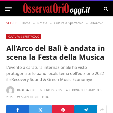
SEI SU:
Home
Notizie
Cultura & Spettacolo
All’Arco del Balì è andata in scena la Festa della Musica
»
»
»
CULTURA & SPETTACOLO
All’Arco del Balì è andata in
scena la Festa della Musica
L'evento a caratura internazionale ha visto
protagoniste le band locali. tema dell'edizione 2022
il «Recovery Sound & Green Music Economy»
DA
REDAZIONE
GIUGNO 22, 2022
AGGIORNATO IL:
AGOSTO 5,
2025
5 MINUTI DI LETTURA