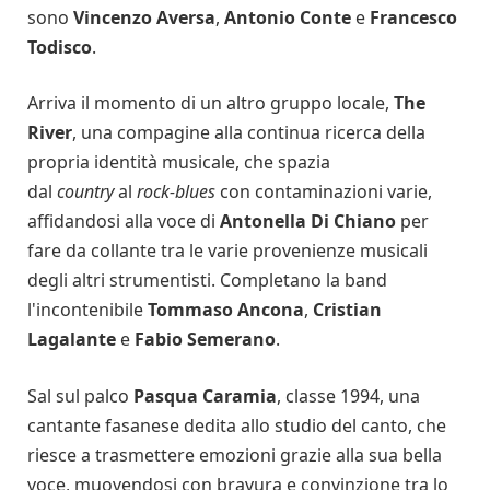
sono
Vincenzo Aversa
,
Antonio Conte
e
Francesco
Todisco
.
Arriva il momento di un altro gruppo locale,
The
River
, una compagine alla continua ricerca della
propria identità musicale, che spazia
dal
country
al
rock-blues
con contaminazioni varie,
affidandosi alla voce di
Antonella Di Chiano
per
fare da collante tra le varie provenienze musicali
degli altri strumentisti. Completano la band
l'incontenibile
Tommaso Ancona
,
Cristian
Lagalante
e
Fabio Semerano
.
Sal sul palco
Pasqua Caramia
, classe 1994, una
cantante fasanese dedita allo studio del canto, che
riesce a trasmettere emozioni grazie alla sua bella
voce, muovendosi con bravura e convinzione tra lo