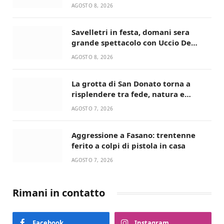
universitari del bando “La strada
AGOSTO 8, 2026
giusta”
Savelletri in festa, domani sera
grande spettacolo con Uccio De
Santis
AGOSTO 8, 2026
La grotta di San Donato torna a
risplendere tra fede, natura e
devozione
AGOSTO 7, 2026
Aggressione a Fasano: trentenne
ferito a colpi di pistola in casa
AGOSTO 7, 2026
Rimani in contatto
Facebook
Instagram