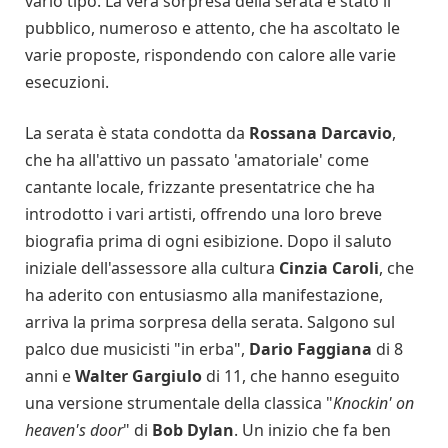
vario tipo. La vera sorpresa della serata è stato il
pubblico, numeroso e attento, che ha ascoltato le
varie proposte, rispondendo con calore alle varie
esecuzioni.
La serata è stata condotta da
Rossana Darcavio
,
che ha all'attivo un passato 'amatoriale' come
cantante locale, frizzante presentatrice che ha
introdotto i vari artisti, offrendo una loro breve
biografia prima di ogni esibizione. Dopo il saluto
iniziale dell'assessore alla cultura
Cinzia Caroli
, che
ha aderito con entusiasmo alla manifestazione,
arriva la prima sorpresa della serata. Salgono sul
palco due musicisti "in erba",
Dario Faggiana
di 8
anni e
Walter Gargiulo
di 11, che hanno eseguito
una versione strumentale della classica "
Knockin' on
heaven's door
" di
Bob Dylan
. Un inizio che fa ben