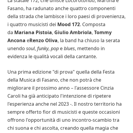
La statale 172, che unisce Locorotondo, Martina e
Fasano, ha radunato anche quattro componenti
della strada che lambisce i loro paesi di provenienza,
i quattro musicisti dei
Mood 172
. Composta
da
Mariana Pistoia
,
Giulio Ambriola
,
Tommy
Ancona
e
Renzo Oliva
, la band ha chiuso la serata
unendo
soul
,
funky
,
pop
e
blues
, mettendo in
evidenza le qualità vocali della cantante.
Una prima edizione "di prova" quella della Festa
della Musica di Fasano, che non potrà che
migliorare il prossimo anno – l'assessore Cinzia
Caroli ha già anticipato l'intenzione di ripetere
l'esperienza anche nel 2023 -. Il nostro territorio ha
sempre offerto fior di musicisti e queste occasioni
offrono l'opportunità di uno incontro-scambio tra
chi suona e chi ascolta, creando quella magia che