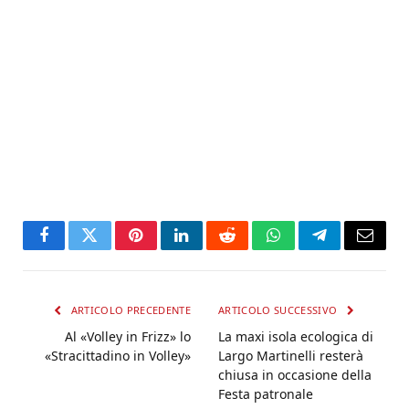
Facebook
Twitter
Pinterest
LinkedIn
Reddit
WhatsApp
Telegram
Email
ARTICOLO PRECEDENTE
ARTICOLO SUCCESSIVO
Al «Volley in Frizz» lo
La maxi isola ecologica di
«Stracittadino in Volley»
Largo Martinelli resterà
chiusa in occasione della
Festa patronale