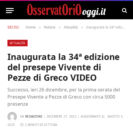
SEI SU:
Home
Notizie
Attualità
Inaugurata la 34ª edizione del presepe Vivente di Pezze di Greco VIDEO
»
»
»
ATTUALITÀ
Inaugurata la 34ª edizione
del presepe Vivente di
Pezze di Greco VIDEO
Successo, ieri 26 dicembre, per la prima serata del
Presepe Vivente a Pezze di Greco con circa 5000
presenze
DA
REDAZIONE
DICEMBRE 27, 2022
AGGIORNATO IL:
AGOSTO 5,
2025
2 MINUTI DI LETTURA