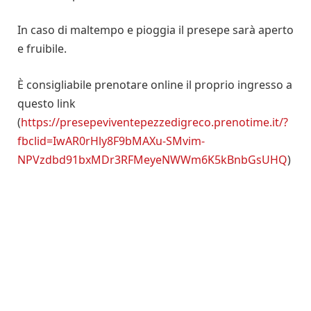
In caso di maltempo e pioggia il presepe sarà aperto
e fruibile.
È consigliabile prenotare online il proprio ingresso a
questo link
(
https://presepeviventepezzedigreco.prenotime.it/?
fbclid=IwAR0rHly8F9bMAXu-SMvim-
NPVzdbd91bxMDr3RFMeyeNWWm6K5kBnbGsUHQ
)