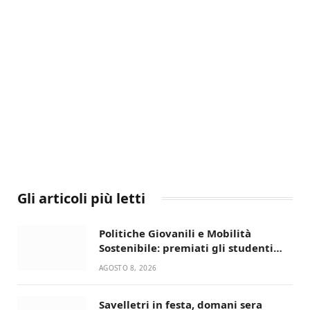
Gli articoli più letti
Politiche Giovanili e Mobilità
Sostenibile: premiati gli studenti
universitari del bando “La strada
AGOSTO 8, 2026
giusta”
Savelletri in festa, domani sera