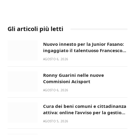
Gli articoli più letti
Nuovo innesto per la Junior Fasano:
ingaggiato il talentuoso Francesco
Lupo Timini
AGOSTO 6, 2026
Ronny Guarini nelle nuove
Commisioni Acisport
AGOSTO 6, 2026
Cura dei beni comuni e cittadinanza
attiva: online l’avviso per la gestione
condivisa della Villetta di Laureto
AGOSTO 5, 2026