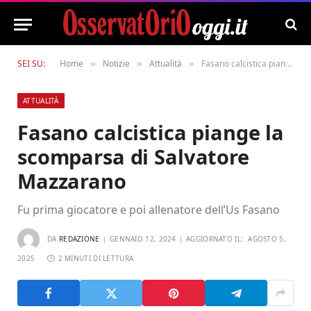
SEI SU:
Home
Notizie
Attualità
Fasano calcistica piange la scomparsa di Salvatore Mazzarano
»
»
»
ATTUALITÀ
Fasano calcistica piange la
scomparsa di Salvatore
Mazzarano
Fu prima giocatore e poi allenatore dell’Us Fasano
DA
REDAZIONE
GENNAIO 12, 2024
AGGIORNATO IL:
AGOSTO 5,
2025
2 MINUTI DI LETTURA