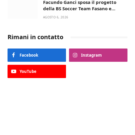
Facundo Ganci sposa il progetto
della BS Soccer Team Fasano e
ritorna in campo
AGOSTO 6, 2026
Rimani in contatto
Facebook
Instagram
YouTube