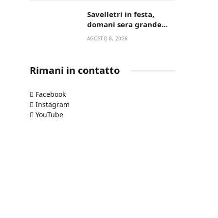
“La strada giusta”
Savelletri in festa,
domani sera grande
spettacolo con Uccio De
AGOSTO 8, 2026
Santis
Rimani in contatto
Facebook
Instagram
YouTube