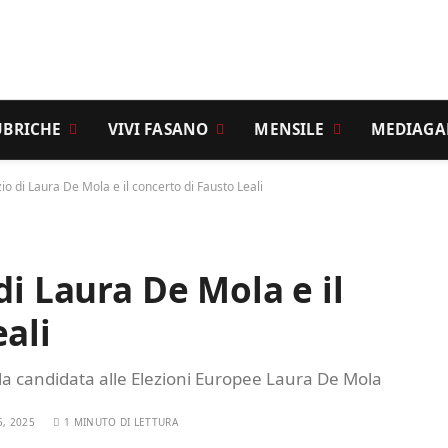
UBRICHE
VIVI FASANO
MENSILE
MEDIAGA
zio di Laura De Mola e il concerto di Fausto Leali
di Laura De Mola e il
ali
a candidata alle Elezioni Europee Laura De Mola
, 2025
1 MINUTO DI LETTURA