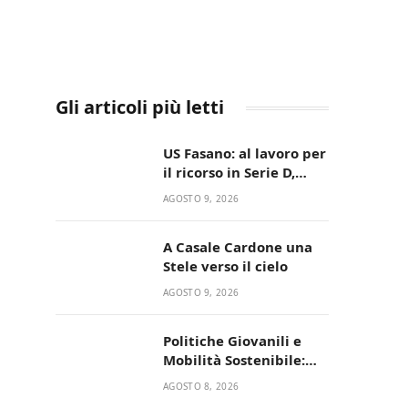
Gli articoli più letti
US Fasano: al lavoro per
il ricorso in Serie D,
nessun caso-calciatori
AGOSTO 9, 2026
A Casale Cardone una
Stele verso il cielo
AGOSTO 9, 2026
Politiche Giovanili e
Mobilità Sostenibile:
premiati gli studenti
AGOSTO 8, 2026
universitari del bando