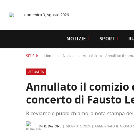
domenica 9, Agosto 2026
NOTIZIE
SPORT
R
SEI SU:
Home
Notizie
Attualità
Annullato il comi
»
»
»
ATTUALITÀ
Annullato il comizio 
concerto di Fausto Le
Riceviamo e pubblichiamo la nota stampa dell
DA
REDAZIONE
GIUGNO 7, 2024
AGGIORNATO IL:
AGOSTO 5