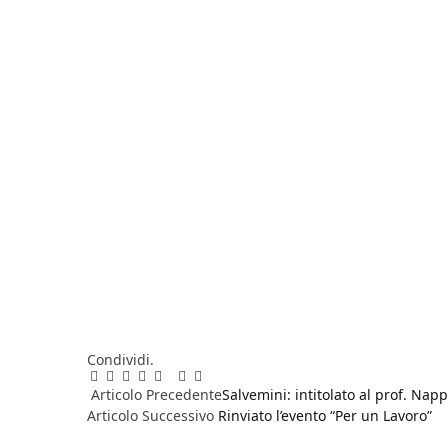
Condividi.
Facebook
Twitter
Pinterest
LinkedIn
Reddit
WhatsApp
Telegram
Email
Articolo Precedente
Salvemini: intitolato al prof. Na
Articolo Successivo
Rinviato l’evento “Per un Lavoro”