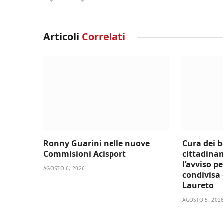
Articoli
Correlati
Ronny Guarini nelle nuove
Cura dei 
Commisioni Acisport
cittadinan
l’avviso p
AGOSTO 6, 2026
condivisa d
Laureto
AGOSTO 5, 202