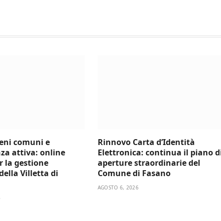
beni comuni e
Rinnovo Carta d’Identità
za attiva: online
Elettronica: continua il piano d
er la gestione
aperture straordinarie del
ella Villetta di
Comune di Fasano
AGOSTO 6, 2026
6