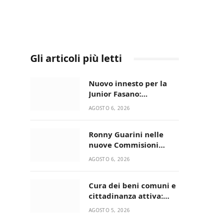
Gli articoli più letti
Nuovo innesto per la
Junior Fasano:
ingaggiato il
AGOSTO 6, 2026
talentuoso Francesco
Lupo Timini
Ronny Guarini nelle
nuove Commisioni
Acisport
AGOSTO 6, 2026
Cura dei beni comuni e
cittadinanza attiva:
online l’avviso per la
AGOSTO 5, 2026
gestione condivisa