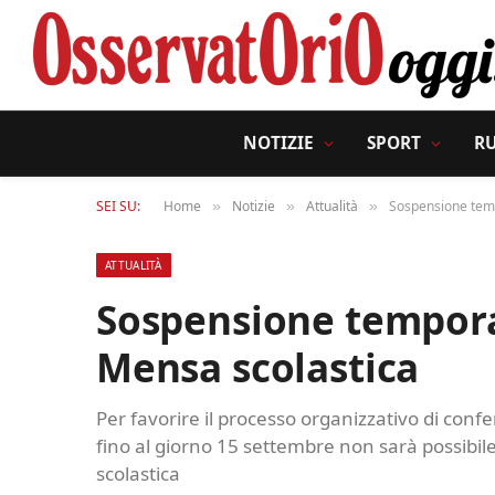
NOTIZIE
SPORT
R
SEI SU:
Home
Notizie
Attualità
Sospensione temp
»
»
»
ATTUALITÀ
Sospensione temporan
Mensa scolastica
Per favorire il processo organizzativo di conf
fino al giorno 15 settembre non sarà possibil
scolastica