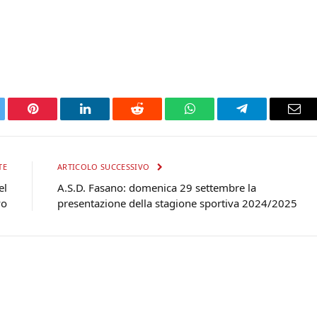
tter
Pinterest
LinkedIn
Reddit
WhatsApp
Telegram
Ema
TE
ARTICOLO SUCCESSIVO
el
A.S.D. Fasano: domenica 29 settembre la
vo
presentazione della stagione sportiva 2024/2025