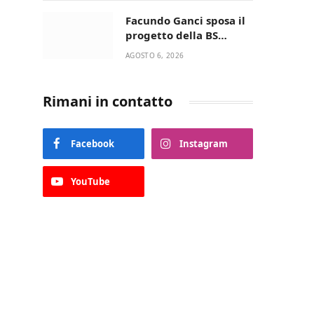
della Villetta di Laureto
Facundo Ganci sposa il
progetto della BS
Soccer Team Fasano e
AGOSTO 6, 2026
ritorna in campo
Rimani in contatto
Facebook
Instagram
YouTube