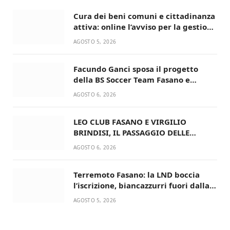
Cura dei beni comuni e cittadinanza
attiva: online l’avviso per la gestione
condivisa della Villetta di Laureto
AGOSTO 5, 2026
Facundo Ganci sposa il progetto
della BS Soccer Team Fasano e
ritorna in campo
AGOSTO 6, 2026
LEO CLUB FASANO E VIRGILIO
BRINDISI, IL PASSAGGIO DELLE
CONSEGNE RINNOVA UN’AMICIZIA
AGOSTO 6, 2026
STORICA
Terremoto Fasano: la LND boccia
l’iscrizione, biancazzurri fuori dalla
Serie D
AGOSTO 5, 2026