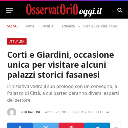
SEI SU:
Home
Notizie
Attualità
Corti e Giardini, occasione unica per visitare alcuni palazzi storici fasanesi
»
»
»
ATTUALITÀ
Corti e Giardini, occasione
unica per visitare alcuni
palazzi storici fasanesi
L'iniziativa vedrà il suo prologo con un convegno, a
Palazzo di Città, a cui parteciperanno diversi esperti
del settore
DA
REDAZIONE
APRILE 27, 2012
2 MINUTI DI LETTURA