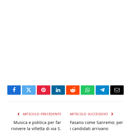
Facebook
Twitter
Pinterest
LinkedIn
Reddit
WhatsApp
Telegram
Email
ARTICOLO PRECEDENTE
ARTICOLO SUCCESSIVO
Musica e politica per far
Fasano come Sanremo: per
rivivere la villetta di via S.
i candidati arrivano