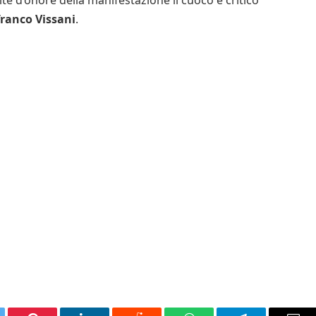
ite d’onore della manifestazione il cuoco e critico
ranco Vissani
.