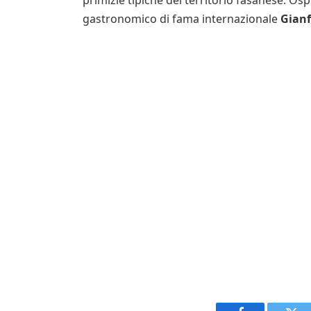
primizie tipiche del territorio fasanese. Osp
gastronomico di fama internazionale
Gianf