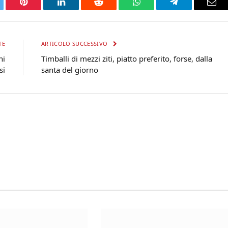
tter
Pinterest
LinkedIn
Reddit
WhatsApp
Telegram
Ema
TE
ARTICOLO SUCCESSIVO
ni
Timballi di mezzi ziti, piatto preferito, forse, dalla
si
santa del giorno