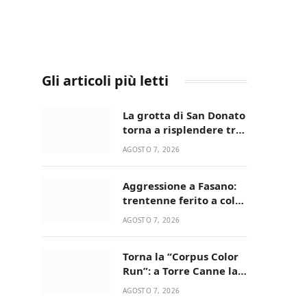
Gli articoli più letti
La grotta di San Donato
torna a risplendere tra
fede, natura e
AGOSTO 7, 2026
devozione
Aggressione a Fasano:
trentenne ferito a colpi
di pistola in casa
AGOSTO 7, 2026
Torna la “Corpus Color
Run”: a Torre Canne la
corsa più allegra e
AGOSTO 7, 2026
colorata dell’estate!