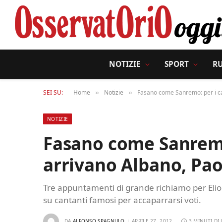
NOTIZIE
SPORT
R
SEI SU:
Home
Notizie
Fasano come Sanremo: per i ca
»
»
NOTIZIE
Fasano come Sanremo
arrivano Albano, Pao
Tre appuntamenti di grande richiamo per Elio 
su cantanti famosi per accaparrarsi voti.
DA
ALFONSO SPAGNULO
APRILE 27, 2012
3 MINUTI DI