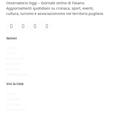
Osservatorio Oggi – Giornale online di Fasano.
Aggiornamenti quotidiani su cronaca, sport, eventi,
cultura, turismo e associazionismo nel territorio pugliese.
Facebook
Instagram
YouTube
RSS
Sezioni
Notizie
Sport
Vivi Fasano
Rubriche
Mensile
Mediagallery
Vivi la Città
Servizi
Turismo
Imprese
Commercio