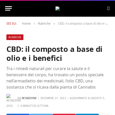
SEI SU:
Home
Rubriche
CBD: il composto a base di olio e i benefici
»
»
RUBRICHE
CBD: il composto a base di
olio e i benefici
Tra i rimedi naturali per curare la salute e il
benessere del corpo, ha trovato un posto speciale
nell’armadietto dei medicinali, l’olio CBD, una
sostanza che si ricava dalla pianta di Cannabis
DA
REDAZIONE
DICEMBRE 21, 2022
AGGIORNATO IL:
AGOSTO 5,
2025
4 MINUTI DI LETTURA