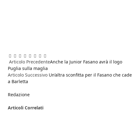
Facebook
Twitter
Pinterest
LinkedIn
Reddit
WhatsApp
Telegram
Email
Articolo Precedente
Anche la Junior Fasano avrà il logo
Puglia sulla maglia
Articolo Successivo
Un’altra sconfitta per il Fasano che cade
a Barletta
Redazione
Articoli
Correlati