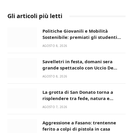
Gli articoli più letti
Politiche Giovanili e Mobilità
Sostenibile: premiati gli studenti
universitari del bando “La strada
AGOSTO 8, 2026
giusta”
Savelletri in festa, domani sera
grande spettacolo con Uccio De
Santis
AGOSTO 8, 2026
La grotta di San Donato torna a
risplendere tra fede, natura e
devozione
AGOSTO 7, 2026
Aggressione a Fasano: trentenne
ferito a colpi di pistola in casa