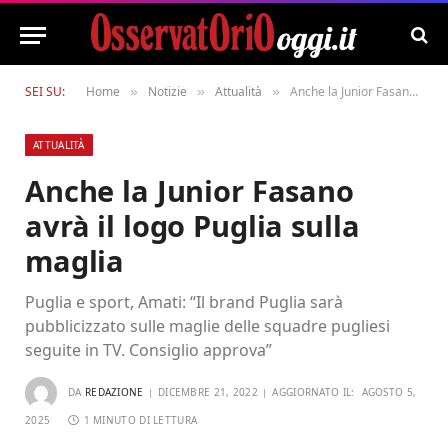
SEI SU:
Home
Notizie
Attualità
Anche la Junior Fasano avrà il logo Puglia sulla maglia
»
»
»
ATTUALITÀ
Anche la Junior Fasano
avrà il logo Puglia sulla
maglia
Puglia e sport, Amati: “Il brand Puglia sarà
pubblicizzato sulle maglie delle squadre pugliesi
seguite in TV. Consiglio approva”
DA
REDAZIONE
DICEMBRE 21, 2022
AGGIORNATO IL:
AGOSTO 5,
2025
1 MINUTO DI LETTURA