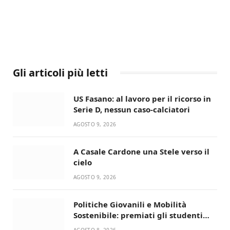
Gli articoli più letti
US Fasano: al lavoro per il ricorso in
Serie D, nessun caso-calciatori
AGOSTO 9, 2026
A Casale Cardone una Stele verso il
cielo
AGOSTO 9, 2026
Politiche Giovanili e Mobilità
Sostenibile: premiati gli studenti
universitari del bando “La strada
AGOSTO 8, 2026