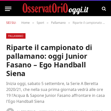
SEI SU:
Home
Sport
Pallamano
Riparte il campionato di pallamano: oggi Junior Fasano – Ego Handball Siena
»
»
»
PALLAMANO
Riparte il campionato di
pallamano: oggi Junior
Fasano – Ego Handball
Siena
Inizia oggi, sabato 5 settembre, la Serie A Beretta
2020/21, che nella sua prima giornata vedrà alle ore
19 l'Acqua & Sapone Junior Fasano affrontare in casa
l'Ego Handball Siena