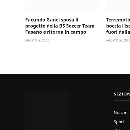
Facundo Ganci sposa il
Terremoto
progetto della BS Soccer Team
boccia l’i
Fasano e ritorna in campo
fuori dall
AGOSTO 6, 2026
AGOSTO 5, 202
SEZION
Notizie
Sport