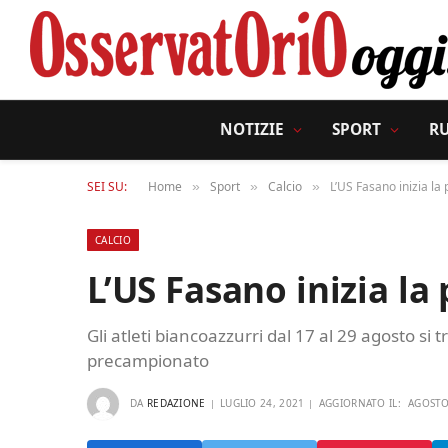
NOTIZIE
SPORT
R
SEI SU:
Home
Sport
Calcio
L’US Fasano inizia la
»
»
»
CALCIO
L’US Fasano inizia la
Gli atleti biancoazzurri dal 17 al 29 agosto si t
precampionato
DA
REDAZIONE
LUGLIO 24, 2021
AGGIORNATO IL:
AGOSTO