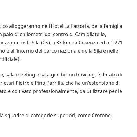
tico alloggeranno nell’Hotel La Fattoria, della famiglia
n paio di chilometri dal centro di Camigliatello,
ezzano della Sila (CS), a 33 km da Cosenza ed a 1.271
no è all'interno del parco nazionale della Sila e nelle
ificiale).
nte, sala meeting e sala-giochi con bowling, è dotato di
ietari Pietro e Pino Parrilla, che ha un’estensione di
o e coltivato professionalmente, da utilizzare per le
iri da squadre di categorie superiori, come Crotone,