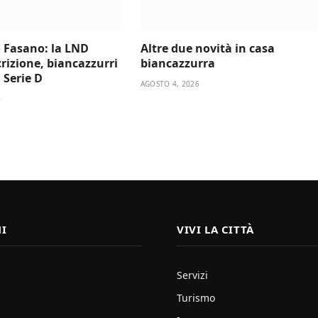
 Fasano: la LND
Altre due novità in casa
scrizione, biancazzurri
biancazzurra
a Serie D
AGOSTO 4, 2026
6
I
VIVI LA CITTÀ
Servizi
Turismo