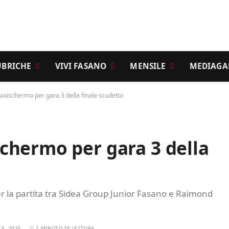
UBRICHE
VIVI FASANO
MENSILE
MEDIAGA
xischermo per gara 3 della finale scudetto
chermo per gara 3 della
 per la partita tra Sidea Group Junior Fasano e Raimond
5, 2025
1 MINUTO DI LETTURA