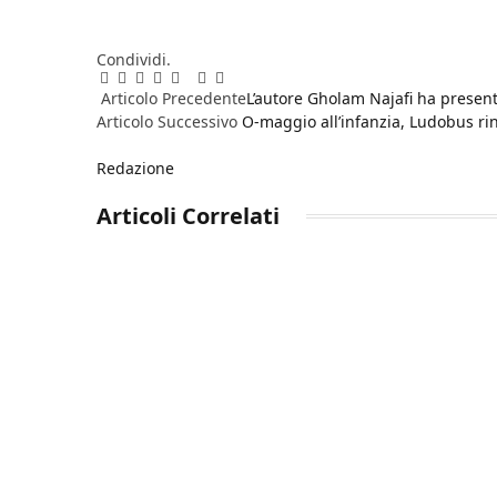
Condividi.
Facebook
Twitter
Pinterest
LinkedIn
Reddit
WhatsApp
Telegram
Email
Articolo Precedente
L’autore Gholam Najafi ha presenta
Articolo Successivo
O-maggio all’infanzia, Ludobus ri
Redazione
Articoli
Correlati