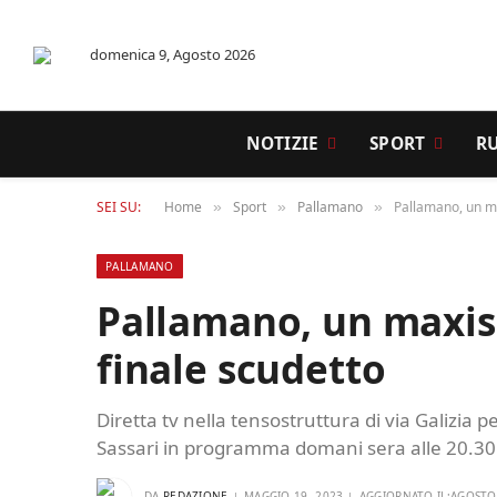
domenica 9, Agosto 2026
NOTIZIE
SPORT
R
SEI SU:
Home
Sport
Pallamano
Pallamano, un ma
»
»
»
PALLAMANO
Pallamano, un maxis
finale scudetto
Diretta tv nella tensostruttura di via Galizia
Sassari in programma domani sera alle 20.30
DA
REDAZIONE
MAGGIO 19, 2023
AGGIORNATO IL:
AGOSTO 