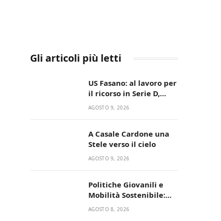
Gli articoli più letti
US Fasano: al lavoro per
il ricorso in Serie D,
nessun caso-calciatori
AGOSTO 9, 2026
A Casale Cardone una
Stele verso il cielo
AGOSTO 9, 2026
Politiche Giovanili e
Mobilità Sostenibile:
premiati gli studenti
AGOSTO 8, 2026
universitari del bando