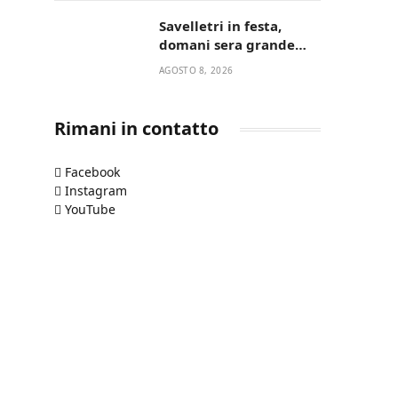
“La strada giusta”
Savelletri in festa,
domani sera grande
spettacolo con Uccio De
AGOSTO 8, 2026
Santis
Rimani in contatto
Facebook
Instagram
YouTube