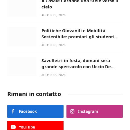
A Casale Cardone una Stele verso il
cielo
AGOSTO 9, 2026
Politiche Giovanili e Mobilità
Sostenibile: premiati gli studenti
universitari del bando “La strada
AGOSTO 8, 2026
giusta”
Savelletri in festa, domani sera
grande spettacolo con Uccio De
Santis
AGOSTO 8, 2026
Rimani in contatto
Facebook
Instagram
YouTube