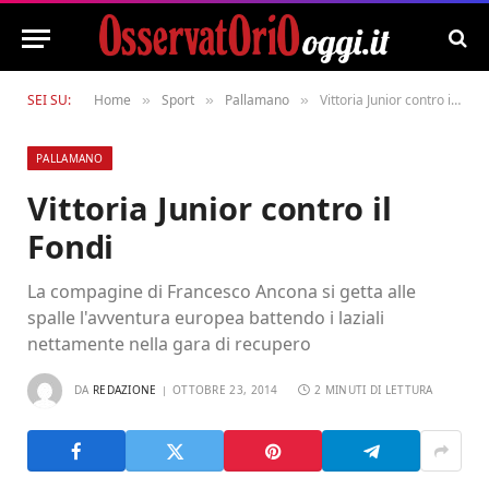
SEI SU:
Home
Sport
Pallamano
Vittoria Junior contro il Fondi
»
»
»
PALLAMANO
Vittoria Junior contro il
Fondi
La compagine di Francesco Ancona si getta alle
spalle l'avventura europea battendo i laziali
nettamente nella gara di recupero
DA
REDAZIONE
OTTOBRE 23, 2014
2 MINUTI DI LETTURA