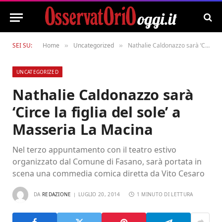
SEI SU:
Home
Uncategorized
Nathalie Caldonazzo sarà ‘Circe la figlia del sole’ a Masseria La Macina
»
»
UNCATEGORIZED
Nathalie Caldonazzo sarà
‘Circe la figlia del sole’ a
Masseria La Macina
Nel terzo appuntamento con il teatro estivo
organizzato dal Comune di Fasano, sarà portata in
scena una commedia comica diretta da Vito Cesaro
DA
REDAZIONE
LUGLIO 20, 2014
1 MINUTO DI LETTURA