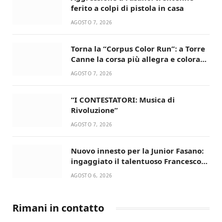
ferito a colpi di pistola in casa
AGOSTO 7, 2026
Torna la “Corpus Color Run”: a Torre
Canne la corsa più allegra e colorata
dell’estate!
AGOSTO 7, 2026
“I CONTESTATORI: Musica di
Rivoluzione”
AGOSTO 7, 2026
Nuovo innesto per la Junior Fasano:
ingaggiato il talentuoso Francesco
Lupo Timini
AGOSTO 6, 2026
Rimani in contatto