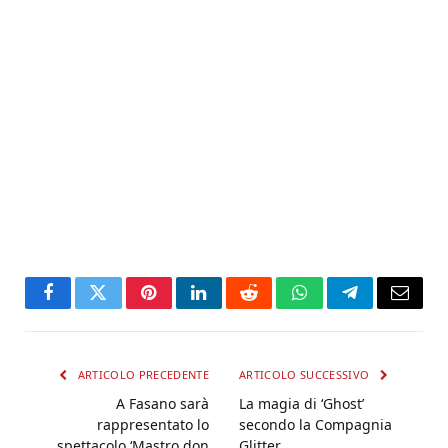
Facebook
Twitter
Pinterest
LinkedIn
Reddit
WhatsApp
Telegram
Email
ARTICOLO PRECEDENTE
ARTICOLO SUCCESSIVO
A Fasano sarà
La magia di ‘Ghost’
rappresentato lo
secondo la Compagnia
spettacolo ‘Mastro don
Glitter