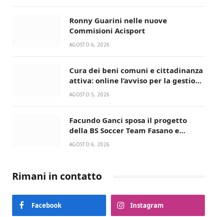
Ronny Guarini nelle nuove
Commisioni Acisport
AGOSTO 6, 2026
Cura dei beni comuni e cittadinanza
attiva: online l’avviso per la gestione
condivisa della Villetta di Laureto
AGOSTO 5, 2026
Facundo Ganci sposa il progetto
della BS Soccer Team Fasano e
ritorna in campo
AGOSTO 6, 2026
Rimani in contatto
Facebook
Instagram