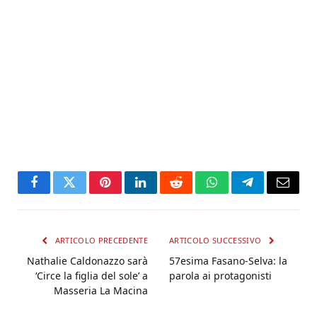
Facebook
Twitter
Pinterest
LinkedIn
Reddit
WhatsApp
Telegram
Email
ARTICOLO PRECEDENTE
ARTICOLO SUCCESSIVO
Nathalie Caldonazzo sarà
57esima Fasano-Selva: la
‘Circe la figlia del sole’ a
parola ai protagonisti
Masseria La Macina