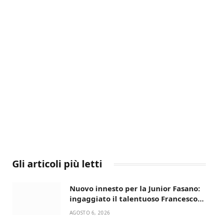
Gli articoli più letti
Nuovo innesto per la Junior Fasano:
ingaggiato il talentuoso Francesco
Lupo Timini
AGOSTO 6, 2026