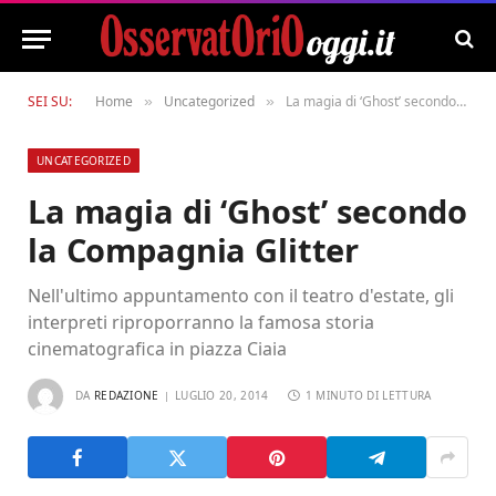
SEI SU:
Home
Uncategorized
La magia di ‘Ghost’ secondo la Compagnia Glitter
»
»
UNCATEGORIZED
La magia di ‘Ghost’ secondo
la Compagnia Glitter
Nell'ultimo appuntamento con il teatro d'estate, gli
interpreti riproporranno la famosa storia
cinematografica in piazza Ciaia
DA
REDAZIONE
LUGLIO 20, 2014
1 MINUTO DI LETTURA