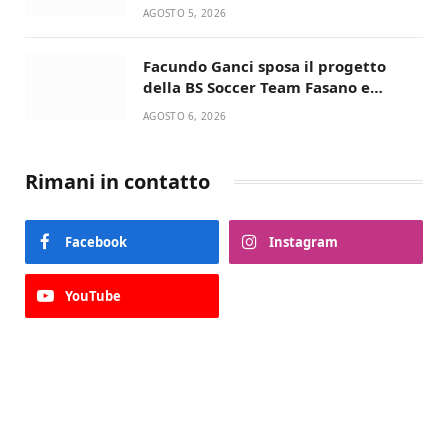
condivisa della Villetta di Laureto
AGOSTO 5, 2026
Facundo Ganci sposa il progetto
della BS Soccer Team Fasano e
ritorna in campo
AGOSTO 6, 2026
Rimani in contatto
Facebook
Instagram
YouTube