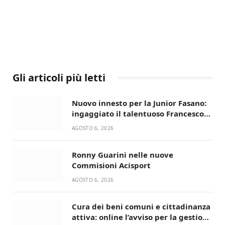
Gli articoli più letti
Nuovo innesto per la Junior Fasano:
ingaggiato il talentuoso Francesco
Lupo Timini
AGOSTO 6, 2026
Ronny Guarini nelle nuove
Commisioni Acisport
AGOSTO 6, 2026
Cura dei beni comuni e cittadinanza
attiva: online l’avviso per la gestione