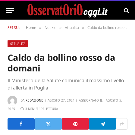
SEI SU:
Home
Notizie
Attualità
Caldo da bollino rosso da domani
»
»
»
ATTUALITÀ
Caldo da bollino rosso da
domani
Il Ministero della Salute comunica il massimo livello
di allerta in Puglia
DA
REDAZIONE
AGOSTO 27, 2024
AGGIORNATO IL:
AGOSTO 5,
2025
3 MINUTI DI LETTURA