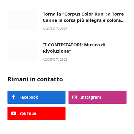
Torna la “Corpus Color Run”: a Torre
Canne la corsa più allegra e colorata
dell’estate!
AGOSTO 7, 2026
“I CONTESTATORI: Musica di
Rivoluzione”
AGOSTO 7, 2026
Rimani in contatto
Facebook
Instagram
YouTube