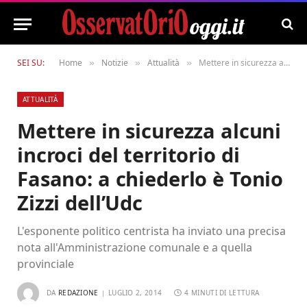
SEI SU:
Home
Notizie
Attualità
Mettere in sicurezza alcuni incroci del territorio di Fasano: a chiederlo è Tonio Zizzi dell’Udc
»
»
»
ATTUALITÀ
Mettere in sicurezza alcuni
incroci del territorio di
Fasano: a chiederlo è Tonio
Zizzi dell’Udc
L'esponente politico centrista ha inviato una precisa
nota all'Amministrazione comunale e a quella
provinciale
DA
REDAZIONE
LUGLIO 2, 2014
4 MINUTI DI LETTURA