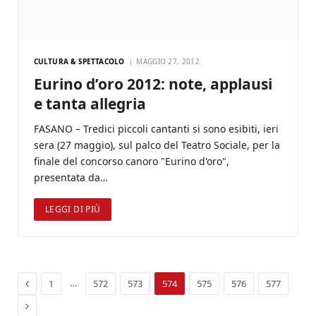
CULTURA & SPETTACOLO
MAGGIO 27, 2012
Eurino d’oro 2012: note, applausi
e tanta allegria
FASANO – Tredici piccoli cantanti si sono esibiti, ieri
sera (27 maggio), sul palco del Teatro Sociale, per la
finale del concorso canoro "Eurino d'oro",
presentata da…
LEGGI DI PIÙ
Previous
…
1
572
573
574
575
576
577
Next