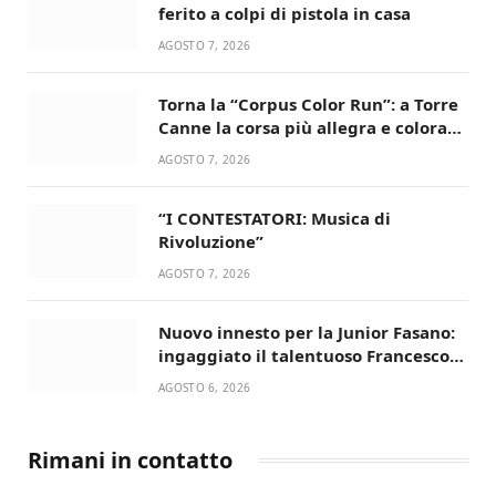
ferito a colpi di pistola in casa
AGOSTO 7, 2026
Torna la “Corpus Color Run”: a Torre
Canne la corsa più allegra e colorata
dell’estate!
AGOSTO 7, 2026
“I CONTESTATORI: Musica di
Rivoluzione”
AGOSTO 7, 2026
Nuovo innesto per la Junior Fasano:
ingaggiato il talentuoso Francesco
Lupo Timini
AGOSTO 6, 2026
Rimani in contatto