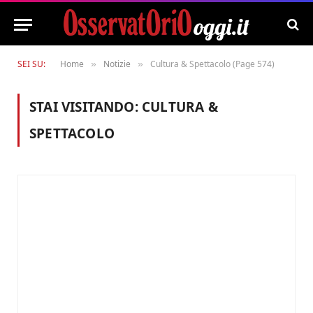
SEI SU:
Home
Notizie
Cultura & Spettacolo (Page 574)
»
»
STAI VISITANDO:
CULTURA &
SPETTACOLO